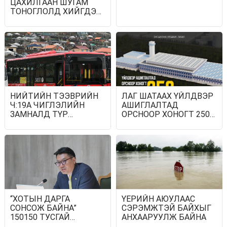
ЦАХИЛГААН ШУГАМ
ТОНОГЛОЛД ХИЙГДЭХ
ЗАСВАР
ҮЙЛЧИЛГЭЭНИЙ
ХУВААРЬ
НИЙТИЙН ТЭЭВРИЙН
ЛАГ ШАТААХ ҮЙЛДВЭР
Ч:19А ЧИГЛЭЛИЙН
АШИГЛАЛТАД
ЗАМНАЛД ТҮР
ОРСНООР ХОНОГТ 250
ХУГАЦААГААР
М³ ЛАГ ХАТААЖ,
ӨӨРЧЛӨЛТ ОРУУЛЛАА
ШАТААХ ХҮЧИН
ЧАДАЛТАЙ БАЙНА
“ХОТЫН ДАРГА
ҮЕРИЙН АЮУЛААС
СОНСОЖ БАЙНА”
СЭРЭМЖТЭЙ БАЙХЫГ
150150 ТУСГАЙ
АНХААРУУЛЖ БАЙНА
ДУГААРЫГ