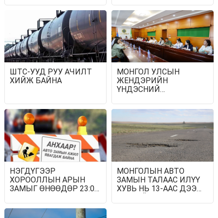
НАЙМДУГААР САРЫН
14-НӨӨС АЖИЛЛУУЛЖ
ЭХЭЛНЭ
ШТС-УУД РУУ АЧИЛТ
МОНГОЛ УЛСЫН
ХИЙЖ БАЙНА
ЖЕНДЭРИЙН
ҮНДЭСНИЙ
ХОРООНООС
ТОМИЛОГДСОН
АЖЛЫН ХЭСЭГ ТӨВ
АЙМАГТ АЖИЛЛАЖ
БАЙНА
НЭГДҮГЭЭР
МОНГОЛЫН АВТО
ХОРООЛЛЫН АРЫН
ЗАМЫН ТАЛААС ИЛҮҮ
ЗАМЫГ ӨНӨӨДӨР 23:00
ХУВЬ НЬ 13-ААС ДЭЭШ
ЦАГААС ХААНА
ЖИЛИЙН
НАСЖИЛТТАЙ