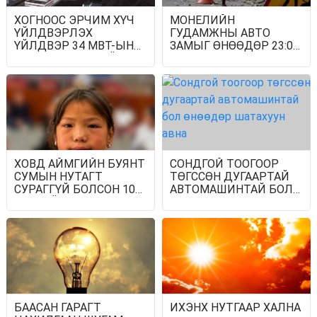
ХОГНООС ЭРЧИМ ХҮЧ
МОНЕЛИЙН
ҮЙЛДВЭРЛЭХ
ГУДАМЖНЫ АВТО
ҮЙЛДВЭР 34 МВТ-ЫН
ЗАМЫГ ӨНӨӨДӨР 23:00
ХҮЧИН ЧАДАЛТАЙГААР
ЦАГААС ХААЖ,
АЖИЛЛАНА
ЗАСВАРЛАНА
ХОВД АЙМГИЙН БУЯНТ
СОНДГОЙ ТООГООР
СУМЫН НУТАГТ
ТӨГССӨН ДУГААРТАЙ
СУРАГГҮЙ БОЛСОН 10
АВТОМАШИНТАЙ БОЛ
НАСТАЙ ОХИНЫГ ЭРЭН
ӨНӨӨДӨР ШАТАХУУН
ХАЙЖ БАЙНА
АВНА
БААСАН ГАРАГТ
ИХЭНХ НУТГААР ХАЛНА