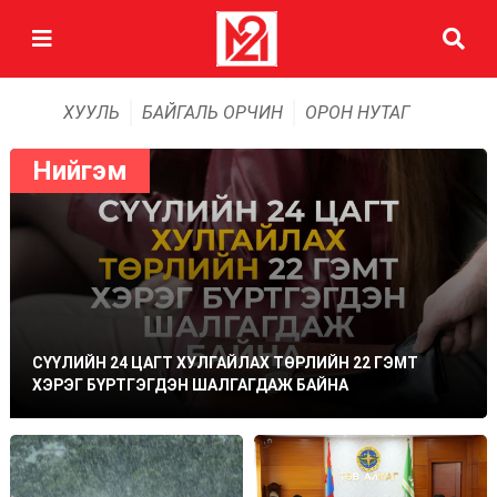
ХУУЛЬ
БАЙГАЛЬ ОРЧИН
ОРОН НУТАГ
Нийгэм
СҮҮЛИЙН 24 ЦАГТ ХУЛГАЙЛАХ ТӨРЛИЙН 22 ГЭМТ
ХЭРЭГ БҮРТГЭГДЭН ШАЛГАГДАЖ БАЙНА