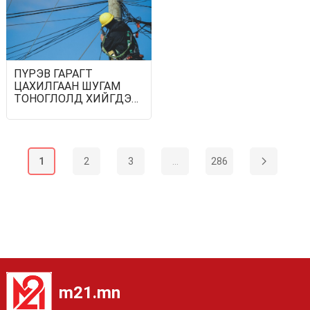
ПҮРЭВ ГАРАГТ
ЦАХИЛГААН ШУГАМ
ТОНОГЛОЛД ХИЙГДЭХ
ЗАСВАР
ҮЙЛЧИЛГЭЭНИЙ
ХУВААРЬ
1
2
3
...
286
m21.mn