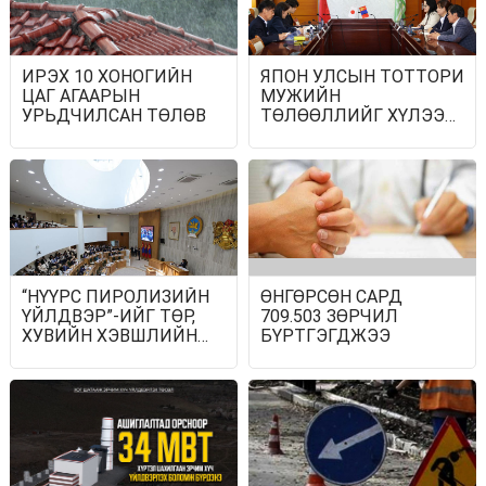
ИРЭХ 10 ХОНОГИЙН
ЯПОН УЛСЫН ТОТТОРИ
ЦАГ АГААРЫН
МУЖИЙН
УРЬДЧИЛСАН ТӨЛӨВ
ТӨЛӨӨЛЛИЙГ ХҮЛЭЭН
АВЧ УУЛЗЛАА
“НҮҮРС ПИРОЛИЗИЙН
ӨНГӨРСӨН САРД
ҮЙЛДВЭР”-ИЙГ ТӨР,
709.503 ЗӨРЧИЛ
ХУВИЙН ХЭВШЛИЙН
БҮРТГЭГДЖЭЭ
ТҮНШЛЭЛЭЭР
ХЭРЭГЖҮҮЛЭХ
ТОГТООЛЫН ТӨСЛИЙГ
ДЭМЖИВ