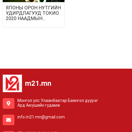
ЯПОНЫ ОРОН НУТГИЙН
УДИРДЛАГУУД ТОКИО
2020 НААДМЫН
ТАМИРЧДАД
ЭМНЭЛГЭЭ
АШИГЛУУЛАХААС
ТАТГАЛЗАВ
m21.mn
Монгол улс Улаанбаатар Баянгол дүүрэг
Ард Аюушийн гудамж
info.m21.mn@gmail.com