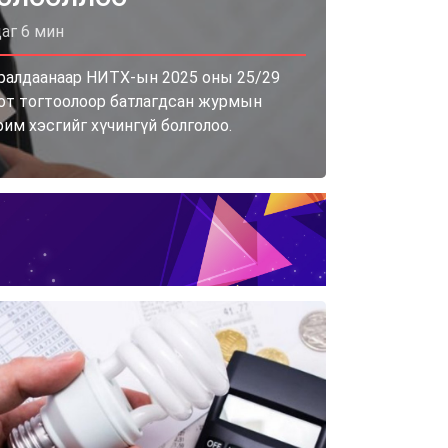
цаг 6 мин
ралдаанаар НИТХ-ын 2025 оны 25/29
от тогтоолоор батлагдсан журмын
рим хэсгийг хүчингүй болголоо.