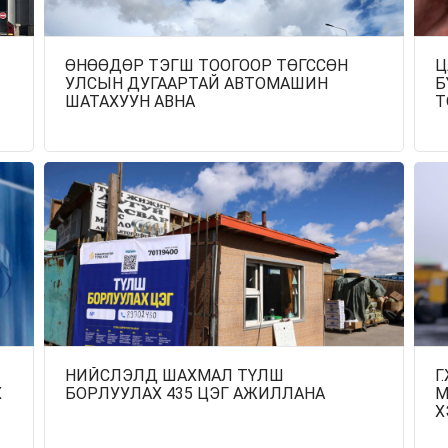
ӨНӨӨДӨР ТЭГШ ТООГООР ТӨГССӨН
Ц
УЛСЫН ДУГААРТАЙ АВТОМАШИН
Б
ШАТАХУУН АВНА
Т
НИЙСЛЭЛД ШАХМАЛ ТҮЛШ
Г
Х
БОРЛУУЛАХ 435 ЦЭГ АЖИЛЛАНА
М
Х