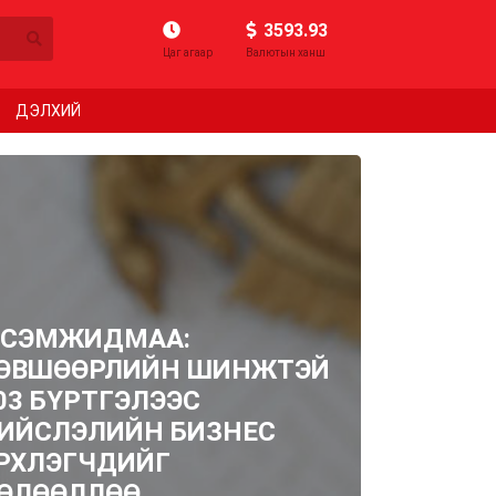
3593.93
Цаг агаар
Валютын ханш
ДЭЛХИЙ
.СЭМЖИДМАА:
ӨВШӨӨРЛИЙН ШИНЖТЭЙ
03 БҮРТГЭЛЭЭС
ИЙСЛЭЛИЙН БИЗНЕС
РХЛЭГЧДИЙГ
ӨЛӨӨЛЛӨӨ