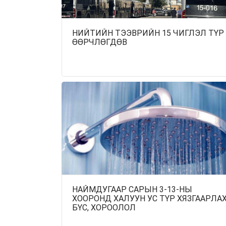
НИЙТИЙН ТЭЭВРИЙН 15 ЧИГЛЭЛ ТҮР
ӨӨРЧЛӨГДӨВ
НАЙМДУГААР САРЫН 3-13-НЫ
ХООРОНД ХАЛУУН УС ТҮР ХЯЗГААРЛА
БҮС, ХОРООЛОЛ