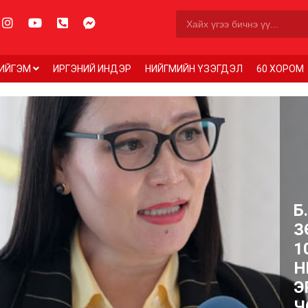
ИЙГЭМ
ИРГЭНИЙ ИНДЭР
НИЙГМИЙН ҮЗЭГДЭЛ
60 ХОРОМ
Б
З
1
Н
Э
Ч