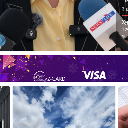
3 
Ху
то
за