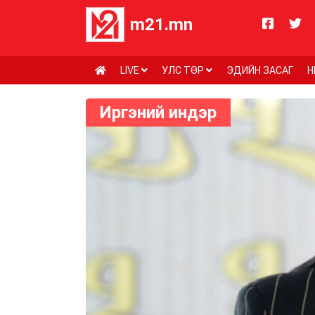
m21.mn
LIVE
УЛС ТӨР
ЭДИЙН ЗАСАГ
Н
Иргэний индэр