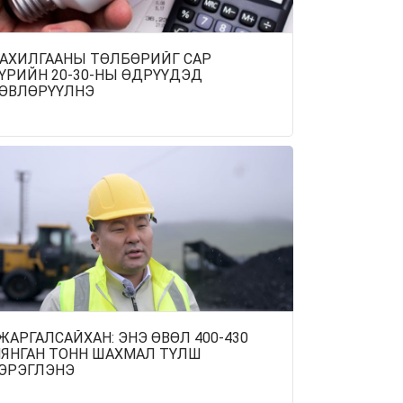
АХИЛГААНЫ ТӨЛБӨРИЙГ САР
ҮРИЙН 20-30-НЫ ӨДРҮҮДЭД
ӨВЛӨРҮҮЛНЭ
.ЖАРГАЛСАЙХАН: ЭНЭ ӨВӨЛ 400-430
ЯНГАН ТОНН ШАХМАЛ ТҮЛШ
ЭРЭГЛЭНЭ