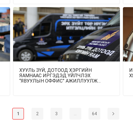
ХУУЛЬ ЗҮЙ, ДОТООД ХЭРГИЙН
И
ЯАМНААС ИРГЭДЭД ҮЙЛЧЛЭХ
Х
“ЯВУУЛЫН ОФФИС” АЖИЛЛУУЛЖ
ЭХЭЛЛЭЭ
1
2
3
...
64