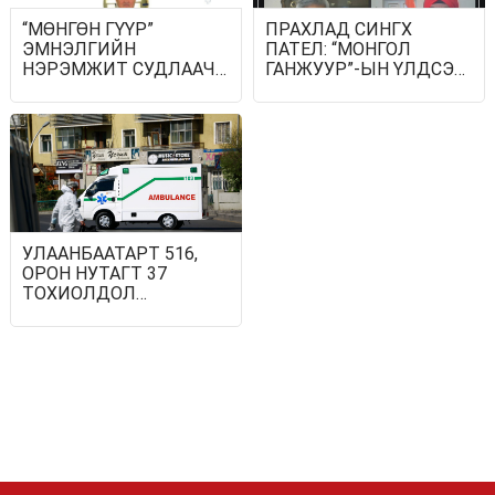
“МӨНГӨН ГҮҮР”
ПРАХЛАД СИНГХ
ЭМНЭЛГИЙН
ПАТЕЛ: “МОНГОЛ
НЭРЭМЖИТ СУДЛААЧ
ГАНЖУУР”-ЫН ҮЛДСЭН
СУВИЛАГЧ–2021
БОТИУДЫГ 2021 ОНЫ
ЭРДЭМ
ЭЦЭС ГЭХЭД МОНГОЛ
ШИНЖИЛГЭЭНИЙ
УЛСАД ХҮЛЭЭЛГЭН
ЭЭЛЖИТ БАГА ХУРЛЫГ
ӨГНӨ
ЦАХИМААР ЗОХИОН
БАЙГУУЛЛАА
УЛААНБААТАРТ 516,
ОРОН НУТАГТ 37
ТОХИОЛДОЛ
БҮРТГЭГДЭЖ, ТАВАН
ХҮН НАС БАРЖЭЭ