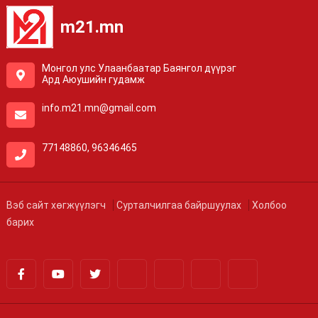
m21.mn
Монгол улс Улаанбаатар Баянгол дүүрэг
Ард Аюушийн гудамж
info.m21.mn@gmail.com
77148860, 96346465
Вэб сайт хөгжүүлэгч
Сурталчилгаа байршуулах
Холбоо
барих