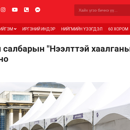
ИЙГЭМ
ИРГЭНИЙ ИНДЭР
НИЙГМИЙН ҮЗЭГДЭЛ
60 ХОРОМ
 салбарын "Нээлттэй хаалган
но