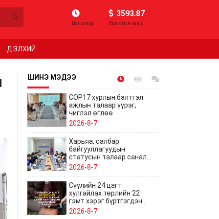
3593.87
Цаг агаар
Валютын ханш
ДЭЛХИЙ
ы
ШИНЭ МЭДЭЭ
COP17 хурлын бэлтгэл
ажлын талаар үүрэг,
чиглэл өглөө
2026-8-7
Харьяа, салбар
байгууллагуудын
статусын талаар санал
солилцов
2026-8-7
Сүүлийн 24 цагт
хулгайлах төрлийн 22
гэмт хэрэг бүртгэгдэн
шалгагдаж байна
2026-8-7