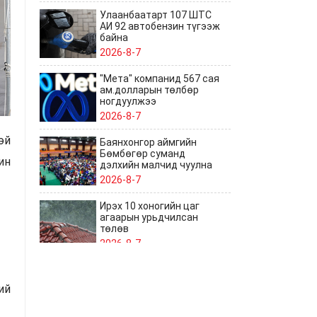
Улаанбаатарт 107 ШТС
АИ 92 автобензин түгээж
байна
2026-8-7
"Мета" компанид 567 сая
ам.долларын төлбөр
ногдуулжээ
2026-8-7
эй
Баянхонгор аймгийн
Бөмбөгөр суманд
ин
дэлхийн малчид чуулна
2026-8-7
Ирэх 10 хоногийн цаг
агаарын урьдчилсан
төлөв
2026-8-7
Япон улсын Тоттори
мужийн төлөөллийг
ий
хүлээн авч уулзлаа
2026-8-7