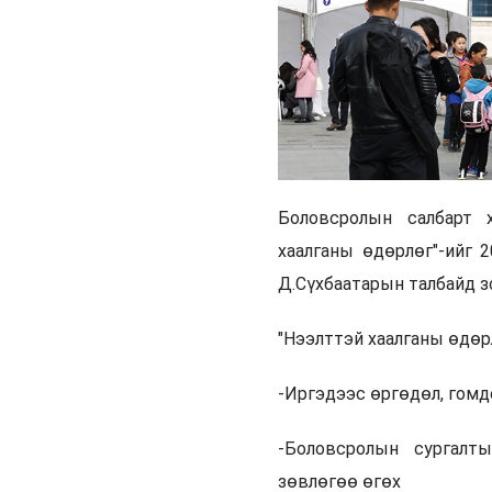
Боловсролын салбарт х
хаалганы өдөрлөг"-ийг 
Д.Сүхбаатарын талбайд з
"Нээлттэй хаалганы өдөр
-Иргэдээс өргөдөл, гомдо
-Боловсролын сургалты
зөвлөгөө өгөх