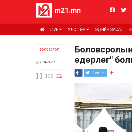
m21.mn
LIVE
УЛС ТӨР
ЭДИЙН ЗАСАГ
Н
Боловсролын
БОЛОВСРОЛ
өдөрлөг" бол
2026-05-11
Tweet