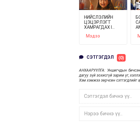
НИЙСЛЭЛИЙН
Б
ЦЭЦЭРЛЭГТ
С
ХАМРАГДАХ I
А
ШАТНЫ БҮРТГЭЛ
"
Мэдээ
М
ЭХЛЭХЭД 3
К
ХОНОГ ҮЛДЛЭЭ
У
У
СЭТГЭГДЭЛ
(0)
АНХААРУУЛГА: Уншигчдын бичсэн
дагуу зүй зохисгүй зарим үг, хэлл
Хэм хэмжээ зөрчсөн сэтгэгдлийг а