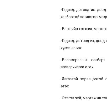
-Гадаад, дотоод их, дээ
холбоотой зөвлөгөө мэд
-Багшийн хөгжил, мэргэ
-Гадаад, дотоод их, дээд
хүлээн авах
-Боловсролын салбар
зааварчилгаа өгөх
-Ялгаатай хэрэгцээтэй 
өгөх
-Сэтгэл зүй, мэргэжил с