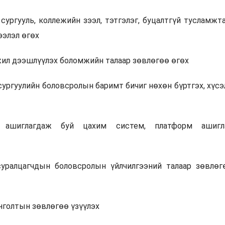
д сургууль, коллежийн зээл, тэтгэлэг, буцалтгүй тусламжт
ээлэл өгөх
жил дээшлүүлэх боломжийн талаар зөвлөгөө өгөх
 сургуулийн боловсролын баримт бичиг нөхөн бүртгэх, хүсэ
т ашиглагдаж буй цахим систем, платформ ашигл
суралцагчдын боловсролын үйлчилгээний талаар зөвлөг
онголтын зөвлөгөө үзүүлэх