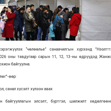
эрэгжүүлэх “чөлөөлье” санаачилгын хүрээнд "Нээлтт
2026 оны тавдугаар сарын 11, 12, 13-ны өдрүүдэд Жанж
охион байгуулна.
лөг"-өөр:
л, санал хүсэлт хүлээн авах
н байгууллагын элсэлт, бүртгэл, шилжилт хөдөлгөөн