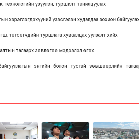
к, технологийн үзүүлэн, туршилт танилцуулах
лтын хэрэглэгдэхүүний үзэсгэлэн худалдаа зохион байгуула
гш, төгсөгчдийн туршлага хуваалцах уулзалт хийх
алтын талаарх зөвлөгөө мэдээлэл өгөх
байгууллагын энгийн болон тусгай зөвшөөрлийн талаа