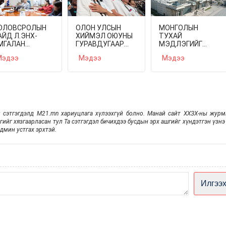
ОЛОВСРОЛЫН
ОЛОН УЛСЫН
МОНГОЛЫН
АЙД Л.ЭНХ-
ХИЙМЭЛ ОЮУНЫ
ТУХАЙ
МГАЛАН
ГУРАВДУГААР
МЭДЛЭГИЙГ
PEARSON"
ОЛИМПИАД
ДЭЛХИЙД
эдээ
Мэдээ
Мэдээ
ОМПАНИЙН
НЭЭЛТЭЭ
ТҮГЭЭХ XIII ИХ
ДИРДЛАГАТАЙ
ХИЙЛЭЭ
ХУРАЛ
УЛЗАВ
УЛААНБААТАРТ
БОЛНО
 сэтгэгдэлд M21.mn хариуцлага хүлээхгүй болно. Манай сайт ХХЗХ-ны жур
эгийг хязгаарласан тул Та сэтгэгдэл бичихдээ бусдын эрх ашгийг хүндэтгэн үзнэ 
дмин устгах эрхтэй.
Илгээ