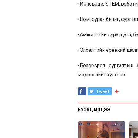
-Инноваци, STEM, роботи
-Ном, сурах бичиг, сурга
-Амжилттай суралцагч, ба
-Элсэлтийн ерөнхий шалг
-Боловсрол сургалтын 
мэдээллийг хүргэнэ.
Tweet
БУСАД МЭДЭЭ