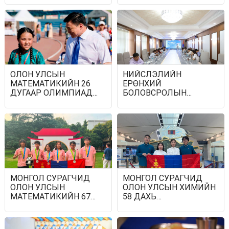
ЭХЭЛНЭ
БҮТЭЦ
ШИНЭЧЛЭГДЛЭЭ
ОЛОН УЛСЫН
НИЙСЛЭЛИЙН
МАТЕМАТИКИЙН 26
ЕРӨНХИЙ
ДУГААР ОЛИМПИАД
БОЛОВСРОЛЫН
МОНГОЛ УЛСАД АНХ
СУРГУУЛИУДЫН
УДАА ЗОХИОН
АЧААЛЛЫГ БУУРУУЛАХ
БАЙГУУЛАГДАЖ БАЙНА
БОДЛОГЫН АРГА
ХЭМЖЭЭГ ХЭЛЭЛЦЛЭЭ
МОНГОЛ СУРАГЧИД
МОНГОЛ СУРАГЧИД
ОЛОН УЛСЫН
ОЛОН УЛСЫН ХИМИЙН
МАТЕМАТИКИЙН 67
58 ДАХЬ
ДУГААР
ОЛИМПИАДАД
ОЛИМПИАДААС 2
ОРОЛЦОНО
МӨНГӨ, 4 ХҮРЭЛ