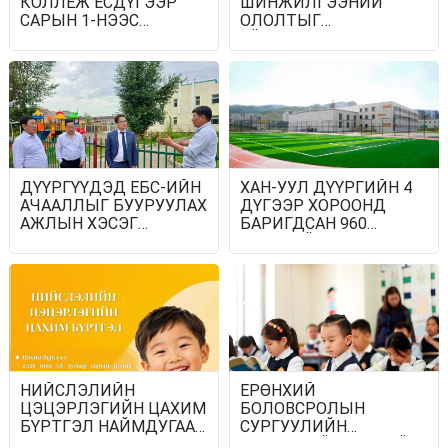
КОЛЛЕЖ ЕСДҮГЭЭР
ШИНЖИЛГЭЭНИЙ
САРЫН 1-НЭЭС
ОЛОЛТЫГ
ЦАХИМААР
ҮЙЛДВЭРЛЭЛ,
ХИЧЭЭЛЛЭНЭ
ПРАКТИКТ
НЭВТРҮҮЛЭХ
БОЛОМЖИЙН ТАЛААР
ХЭЛЭЛЦЭВ
ДҮҮРГҮҮДЭД ЕБС-ИЙН
ХАН-УУЛ ДҮҮРГИЙН 4
АЧААЛЛЫГ БУУРУУЛАХ
ДҮГЭЭР ХОРООНД
АЖЛЫН ХЭСЭГ
БАРИГДСАН 960
АЖИЛЛАВ
ХҮҮХДИЙН ХҮЧИН
ЧАДАЛТАЙ
СУРГУУЛИЙН
БАРИЛГЫН АЖИЛ
ДУУССАН БАЙНА
НИЙСЛЭЛИЙН
ЕРӨНХИЙ
ЦЭЦЭРЛЭГИЙН ЦАХИМ
БОЛОВСРОЛЫН
БҮРТГЭЛ НАЙМДУГААР
СУРГУУЛИЙН
САРЫН 10-НААС
ХИЧЭЭЛИЙН ЖИЛИЙН