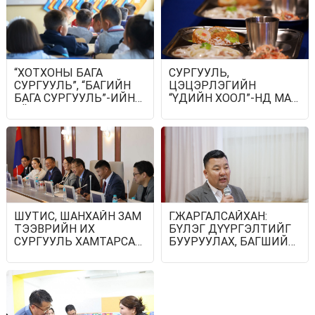
МЕДАЛЬ ХҮРТЖЭЭ
“ХОТХОНЫ БАГА
СУРГУУЛЬ,
СУРГУУЛЬ”, “БАГИЙН
ЦЭЦЭРЛЭГИЙН
БАГА СУРГУУЛЬ”-ИЙН
“ҮДИЙН ХООЛ”-НД МАХ,
ҮЙЛ АЖИЛЛАГАА ЭНЭ
МАХАН БҮТЭЭГДЭХҮҮН
НАМРААС ЭХЭЛНЭ
НИЙЛҮҮЛЭХ
АСУУДЛААР САНАЛ
СОЛИЛЦЛОО
ШУТИС, ШАНХАЙН ЗАМ
Г.ЖАРГАЛСАЙХАН:
ТЭЭВРИЙН ИХ
БҮЛЭГ ДҮҮРГЭЛТИЙГ
СУРГУУЛЬ ХАМТАРСАН
БУУРУУЛАХ, БАГШИЙН
СУДАЛГАА,
АЧААЛЛЫГ
ИННОВАЦЫН ТӨВ
ТЭНЦВЭРЖҮҮЛЭХ
БАЙГУУЛНА
ЗОРИЛГООР ХОТХОНЫ
БАГА СУРГУУЛЬ,
ТӨРӨЛЖСӨН АХЛАХ