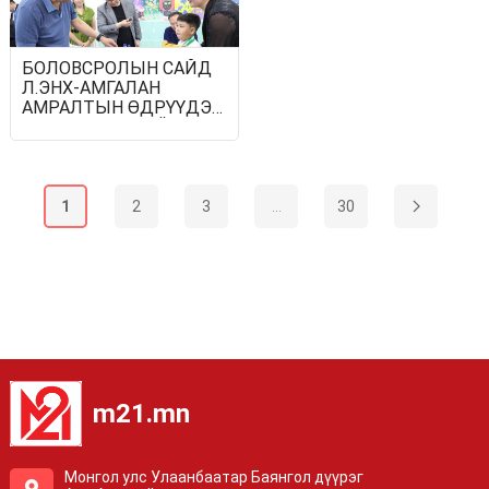
СУРГУУЛИУДЫГ
БАЙГУУЛНА
БОЛОВСРОЛЫН САЙД
Л.ЭНХ-АМГАЛАН
АМРАЛТЫН ӨДРҮҮДЭД
АЧААЛАЛ ИХТЭЙ
СУРГУУЛИУДАД
АЖИЛЛАЛАА
1
2
3
...
30
m21.mn
Монгол улс Улаанбаатар Баянгол дүүрэг