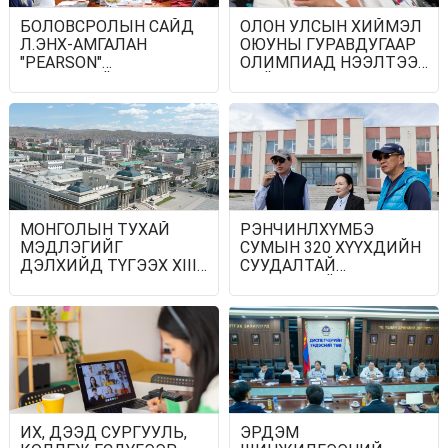
БОЛОВСРОЛЫН САЙД
ОЛОН УЛСЫН ХИЙМЭЛ
Л.ЭНХ-АМГАЛАН
ОЮУНЫ ГУРАВДУГААР
"PEARSON"
ОЛИМПИАД НЭЭЛТЭЭ
КОМПАНИЙН
ХИЙЛЭЭ
УДИРДЛАГАТАЙ
УУЛЗАВ
МОНГОЛЫН ТУХАЙ
РЭНЧИНЛХҮМБЭ
МЭДЛЭГИЙГ
СУМЫН 320 ХҮҮХДИЙН
ДЭЛХИЙД ТҮГЭЭХ XIII
СУУДАЛТАЙ
ИХ ХУРАЛ
СУРГУУЛИЙН
УЛААНБААТАРТ БОЛНО
БАРИЛГЫГ ДУУСГАХ
МӨНГИЙГ АХБ-НЫ
ХӨРӨНГӨ
ОРУУЛАЛТААР
ШИЙДВЭРЛЭНЭ
ИХ, ДЭЭД СУРГУУЛЬ,
ЭРДЭМ