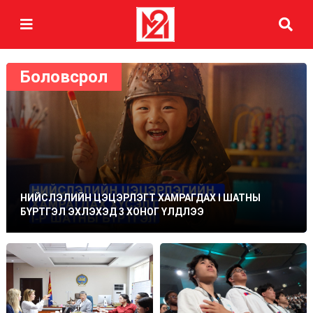
Боловсрол
НИЙСЛЭЛИЙН ЦЭЦЭРЛЭГТ ХАМРАГДАХ I ШАТНЫ
БҮРТГЭЛ ЭХЛЭХЭД 3 ХОНОГ ҮЛДЛЭЭ