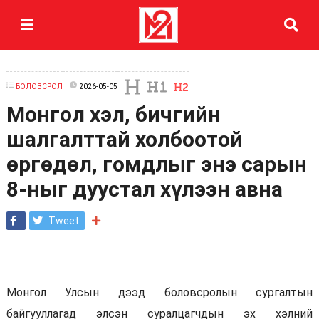
БОЛОВСРОЛ
2026-05-05
Монгол хэл, бичгийн
шалгалттай холбоотой
өргөдөл, гомдлыг энэ сарын
8-ныг дуустал хүлээн авна
Tweet
Монгол Улсын дээд боловсролын сургалтын
байгууллагад элсэн суралцагчдын эх хэлний