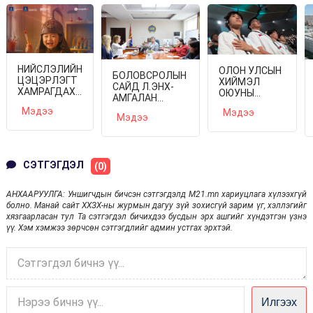
НИЙСЛЭЛИЙН
ОЛОН УЛСЫН
БОЛОВСРОЛЫН
ЦЭЦЭРЛЭГТ
ХИЙМЭЛ
САЙД Л.ЭНХ-
ХАМРАГДАХ I
ОЮУНЫ
АМГАЛАН
ШАТНЫ
ГУРАВДУГААР
"PEARSON"
Мэдээ
Мэдээ
БҮРТГЭЛ
ОЛИМПИАД
Мэдээ
КОМПАНИЙН
ЭХЛЭХЭД 3
НЭЭЛТЭЭ
УДИРДЛАГАТАЙ
ХОНОГ
ХИЙЛЭЭ
УУЛЗАВ
ҮЛДЛЭЭ
СЭТГЭГДЭЛ
(0)
АНХААРУУЛГА: Уншигчдын бичсэн сэтгэгдэлд M21.mn хариуцлага хүлээхгүй
болно. Манай сайт ХХЗХ-ны журмын дагуу зүй зохисгүй зарим үг, хэллэгийг
хязгаарласан тул Та сэтгэгдэл бичихдээ бусдын эрх ашгийг хүндэтгэн үзнэ
үү. Хэм хэмжээ зөрчсөн сэтгэгдлийг админ устгах эрхтэй.
Илгээх