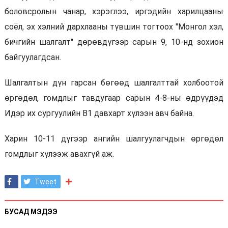
боловсролын чанар, хэрэглээ, иргэдийн харилцааны
соёл, эх хэлний дархлааны түвшин тогтоох "Монгол хэл,
бичгийн шалгалт" дөрөвдүгээр сарын 9, 10-нд зохион
байгуулагдсан.
Шалгалтын дүн гарсан бөгөөд шалгалттай холбоотой
өргөдөл, гомдлыг тавдугаар сарын 4-8-ны өдрүүдэд
Идэр их сургуулийн В1 давхарт хүлээн авч байна.
Харин 10-11 дүгээр ангийн шалгуулагчдын өргөдөл
гомдлыг хүлээж авахгүй аж.
Tweet
БУСАД МЭДЭЭ