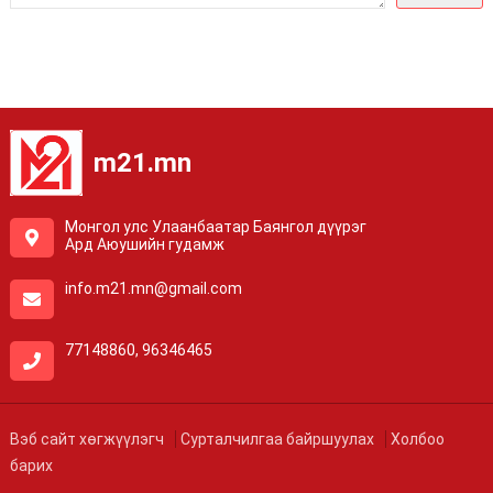
m21.mn
Монгол улс Улаанбаатар Баянгол дүүрэг
Ард Аюушийн гудамж
info.m21.mn@gmail.com
77148860, 96346465
Вэб сайт хөгжүүлэгч
Сурталчилгаа байршуулах
Холбоо
барих