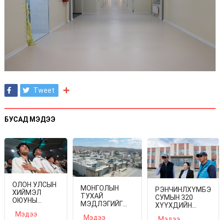
Tweet
БУСАД МЭДЭЭ
ОЛОН УЛСЫН
МОНГОЛЫН
РЭНЧИНЛХҮМБЭ
ХИЙМЭЛ
ТУХАЙ
СУМЫН 320
ОЮУНЫ
МЭДЛЭГИЙГ
ХҮҮХДИЙН
ГУРАВДУГААР
ДЭЛХИЙД
СУУДАЛТАЙ
Мэдээ
ОЛИМПИАД
Мэдээ
Мэдээ
ТҮГЭЭХ XIII ИХ