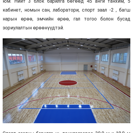
юм. Нийт 3 блок барилга бөгөөд 45 анги танхим, 5
кабинет, номын сан, лаборатори, спорт заал -2 , багш
нарын өрөө, эмчийн өрөө, гал тогоо болон бусад
зориулалтын өрөөнүүдтэй.