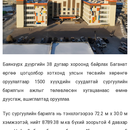
Баянзүрх дүүргийн 38 дугаар хороонд байрлах Баганат
өргөө цогцолбор хотхонд улсын төсвийн хөрөнгө
оруулалтаар 1500 хүүхдийн суудалтай сургуулийн
барилгын ажлыг төлөвлөсөн хугацаанаас өмнө
дуусгаж, ашиглалтад орууллаа.
Тус сургуулийн барилга нь тэнхлэгээрээ 72.2 м х 30.0 м
хэмжээтэй, нийт 8789.38 м.кв бүхий зоорьтой 4 давхар