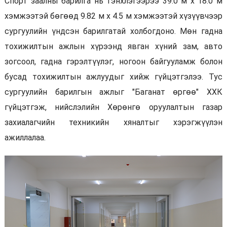
Спорт заалны барилга нь тэнхлэгээрээ 39.0 м х 18.0 м
хэмжээтэй бөгөөд 9.82 м х 4.5 м хэмжээтэй хүзүүвчээр
сургуулийн үндсэн барилгатай холбогдоно. Мөн гадна
тохижилтын ажлын хүрээнд явган хүний зам, авто
зогсоол, гадна гэрэлтүүлэг, ногоон байгууламж болон
бусад тохижилтын ажлуудыг хийж гүйцэтгэлээ. Тус
сургуулийн барилгын ажлыг "Баганат өргөө" ХХК
гүйцэтгэж, нийслэлийн Хөрөнгө оруулалтын газар
захиалагчийн техникийн хяналтыг хэрэгжүүлэн
ажиллалаа.