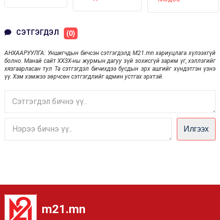
СУРГУУЛИЙН
НЭЭЛТЭЭ
ХУРАЛ
БАРИЛГЫГ
ХИЙЛЭЭ
УЛААНБААТАРТ
ДУУСГАХ
БОЛНО
МӨНГИЙГ АХБ-
СЭТГЭГДЭЛ
НЫ ХӨРӨНГӨ
(0)
ОРУУЛАЛТААР
ШИЙДВЭРЛЭНЭ
АНХААРУУЛГА: Уншигчдын бичсэн сэтгэгдэлд M21.mn хариуцлага хүлээхгүй
болно. Манай сайт ХХЗХ-ны журмын дагуу зүй зохисгүй зарим үг, хэллэгийг
хязгаарласан тул Та сэтгэгдэл бичихдээ бусдын эрх ашгийг хүндэтгэн үзнэ
үү. Хэм хэмжээ зөрчсөн сэтгэгдлийг админ устгах эрхтэй.
Илгээх
m21.mn