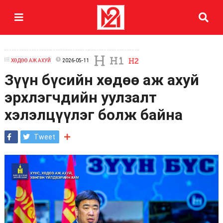
ХӨДӨӨ АЖ АХУЙ
2026-05-11
Зүүн бүсийн хөдөө аж ахуй
эрхлэгчдийн уулзалт
хэлэлцүүлэг болж байна
Tweet