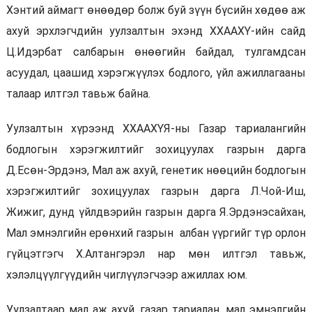
Хэнтий аймагт өнөөдөр болж буй зүүн бүсийн хөдөө аж
ахуй эрхлэгчдийн уулзалтын эхэнд ХХААХҮ-ийн сайд
Ц.Идэрбат салбарын өнөөгийн байдал, тулгамдсан
асуудал, цаашид хэрэгжүүлэх бодлого, үйл ажиллагааны
талаар илтгэл тавьж байна.
Уулзалтын хүрээнд ХХААХҮЯ-ны Газар тариалангийн
бодлогын хэрэгжилтийг зохицуулах газрын дарга
Д.Есөн-Эрдэнэ, Мал аж ахуй, генетик нөөцийн бодлогын
хэрэгжилтийг зохицуулах газрын дарга Л.Чой-Иш,
Жижиг, дунд үйлдвэрийн газрын дарга Я.Эрдэнэсайхан,
Мал эмнэлгийн ерөнхий газрын албан үүргийг түр орлон
гүйцэтгэгч Х.Алтангэрэл нар мөн илтгэл тавьж,
хэлэлцүүлгүүдийн чиглүүлэгчээр ажиллах юм.
Уулзалтаар мал аж ахуй, газар тариалан, мал эмнэлгийн