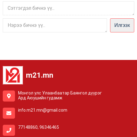
Илгээх
m21.mn
Монгол улс Улаанбаатар Баянгол дүүрэг
Ард Аюушийн гудамж
info.m21.mn@gmail.com
77148860, 96346465