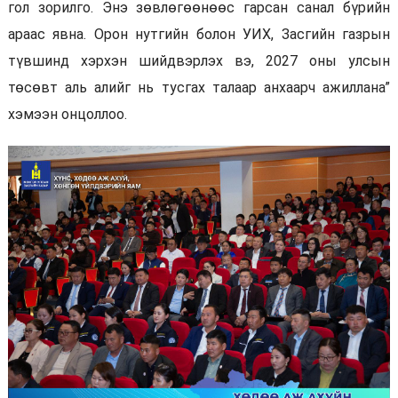
гол зорилго. Энэ зөвлөгөөнөөс гарсан санал бүрийн
араас явна. Орон нутгийн болон УИХ, Засгийн газрын
түвшинд хэрхэн шийдвэрлэх вэ, 2027 оны улсын
төсөвт аль алийг нь тусгах талаар анхаарч ажиллана”
хэмээн онцоллоо.