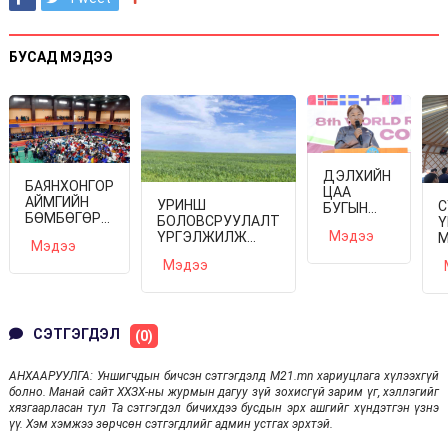
БУСАД МЭДЭЭ
ДЭЛХИЙН
БАЯНХОНГОР
ЦАА
АЙМГИЙН
УРИНШ
С
БУГЫН
БӨМБӨГӨР
БОЛОВСРУУЛАЛТ
Ү
МАЛЧДЫН
СУМАНД
Мэдээ
ҮРГЭЛЖИЛЖ
М
VIII ИХ
Мэдээ
ДЭЛХИЙН
БАЙНА
Я
ХУРАЛ
Мэдээ
МАЛЧИД
Б
ЭХЭЛЛЭЭ
ЧУУЛНА
Т
С
Б
СЭТГЭГДЭЛ
(0)
АНХААРУУЛГА: Уншигчдын бичсэн сэтгэгдэлд M21.mn хариуцлага хүлээхгүй
болно. Манай сайт ХХЗХ-ны журмын дагуу зүй зохисгүй зарим үг, хэллэгийг
хязгаарласан тул Та сэтгэгдэл бичихдээ бусдын эрх ашгийг хүндэтгэн үзнэ
үү. Хэм хэмжээ зөрчсөн сэтгэгдлийг админ устгах эрхтэй.