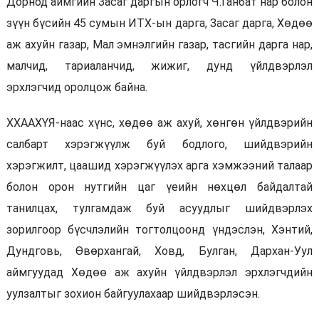
Дорнод аймгийн Засаг даргын орлогч Ч.Ганбат нар болон
зүүн бүсийн 45 сумын ИТХ-ын дарга, Засаг дарга, Хөдөө
аж ахуйн газар, Мал эмнэлгийн газар, тасгийн дарга нар,
малчид, тариаланчид, жижиг, дунд үйлдвэрлэл
эрхлэгчид оролцож байна.
ХХААХҮЯ-наас хүнс, хөдөө аж ахуй, хөнгөн үйлдвэрийн
салбарт хэрэгжүүлж буй бодлого, шийдвэрийн
хэрэгжилт, цаашид хэрэгжүүлэх арга хэмжээний талаар
болон орон нутгийн цаг үеийн нөхцөл байдалтай
танилцах, тулгамдаж буй асуудлыг шийдвэрлэх
зорилгоор бүсчлэлийн тогтолцоонд үндэслэн, Хэнтий,
Дундговь, Өвөрхангай, Ховд, Булган, Дархан-Уул
аймгуудад Хөдөө аж ахуйн үйлдвэрлэл эрхлэгчдийн
уулзалтыг зохион байгуулахаар шийдвэрлэсэн.