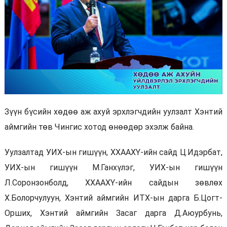
Зүүн бүсийн хөдөө аж ахуй эрхлэгчдийн уулзалт Хэнтий
аймгийн төв Чингис хотод өнөөдөр эхэлж байна.
Уулзалтад УИХ-ын гишүүн, ХХААХҮ-ийн сайд Ц.Идэрбат,
УИХ-ын гишүүн М.Ганхүлэг, УИХ-ын гишүүн
Л.Соронзонболд, ХХААХҮ-ийн сайдын зөвлөх
Х.Болорчулуун, Хэнтий аймгийн ИТХ-ын дарга Б.Цогт-
Орших, Хэнтий аймгийн Засаг дарга Д.Аюурбунь,