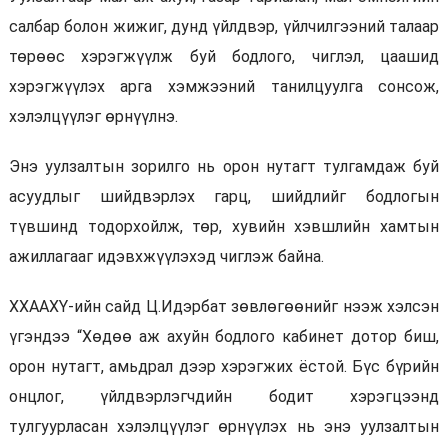
салбар болон жижиг, дунд үйлдвэр, үйлчилгээний талаар
төрөөс хэрэгжүүлж буй бодлого, чиглэл, цаашид
хэрэгжүүлэх арга хэмжээний танилцуулга сонсож,
хэлэлцүүлэг өрнүүлнэ.
Энэ уулзалтын зорилго нь орон нутагт тулгамдаж буй
асуудлыг шийдвэрлэх гарц, шийдлийг бодлогын
түвшинд тодорхойлж, төр, хувийн хэвшлийн хамтын
ажиллагааг идэвхжүүлэхэд чиглэж байна.
ХХААХҮ-ийн сайд Ц.Идэрбат зөвлөгөөнийг нээж хэлсэн
үгэндээ “Хөдөө аж ахуйн бодлого кабинет дотор биш,
орон нутагт, амьдрал дээр хэрэгжих ёстой. Бүс бүрийн
онцлог, үйлдвэрлэгчдийн бодит хэрэгцээнд
тулгуурласан хэлэлцүүлэг өрнүүлэх нь энэ уулзалтын