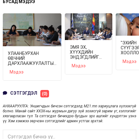
БУСАД МЭДЭЭ
"ЭХИЙН
ЭМЯ ЭХ,
СҮҮГЭЭ
ХҮҮХДИЙН
ХООЛЛО
УЛААНБУРХАН
ЭНДЭГДЛИЙГ
ДЭМЖИ
ӨВЧНИЙ
Мэдээ
БУУРУУЛАХ
ДЭЛХИЙ
ДАРХЛААЖУУЛАЛТЫН
Мэдээ
ЧИГЛЭЛЭЭР
ДОЛОО
НЭГДСЭН
ШУУРХАЙ АРГА
Мэдээ
ХОНОГ"
ТӨЛӨВЛӨГӨӨГ
ХЭМЖЭЭ
ҮРГЭЛ
ХЭЛЭЛЦЭВ
АВАХААР
БАЙНА
ШИЙДВЭРЛЭЛЭЭ
СЭТГЭГДЭЛ
(0)
АНХААРУУЛГА: Уншигчдын бичсэн сэтгэгдэлд M21.mn хариуцлага хүлээхгүй
болно. Манай сайт ХХЗХ-ны журмын дагуу зүй зохисгүй зарим үг, хэллэгийг
хязгаарласан тул Та сэтгэгдэл бичихдээ бусдын эрх ашгийг хүндэтгэн үзнэ
үү. Хэм хэмжээ зөрчсөн сэтгэгдлийг админ устгах эрхтэй.