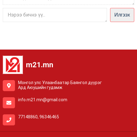
Илгээх
m21.mn
Монгол улс Улаанбаатар Баянгол дүүрэг
Ард Аюушийн гудамж
info.m21.mn@gmail.com
77148860, 96346465