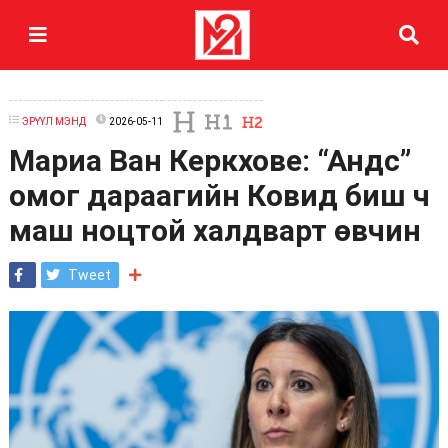
ЭРҮҮЛ МЭНД
2026-05-11
Мариа Ван Керкхове: “Андс”
омог дараагийн Ковид биш ч
маш ноцтой халдварт өвчин
Tweet