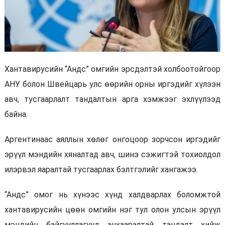
Хантавирусийн “Андс” омгийн эрсдэлтэй холбоотойгоор
АНУ болон Швейцарь улс өөрийн орны иргэдийг хүлээн
авч, тусгаарлалт тандалтын арга хэмжээг эхлүүлээд
байна.
Аргентинаас аяллын хөлөг онгоцоор зорчсон иргэдийг
эрүүл мэндийн хяналтад авч, шинэ сэжигтэй тохиолдол
илэрвэл яаралтай тусгаарлах бэлтгэлийг хангажээ.
“Андс” омог нь хүнээс хүнд халдварлах боломжтой
хантавирусийн цөөн омгийн нэг тул олон улсын эрүүл
мэндийн байгууллагууд анхааралтай тандалт хийж