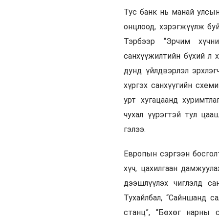
Тус банк нь манай улсын
онцлоод, хэрэгжүүлж буй
Тэрбээр “Эрчим хүчни
санхүүжилтийн бүхий л 
дунд үйлдвэрлэл эрхлэг
хүргэх санхүүгийн схеми
урт хугацаанд хуримтл
чухал үүрэгтэй тул цаа
гэлээ.
Европын сэргээн босголт
хүч, цахилгаан дамжуула
дээшлүүлэх чиглэлд са
Тухайлбал, “Сайншанд са
станц”, “Бөхөг нарны 