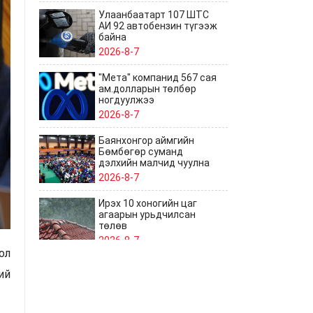
Улаанбаатарт 107 ШТС
АИ 92 автобензин түгээж
байна
2026-8-7
"Мета" компанид 567 сая
ам.долларын төлбөр
ногдуулжээ
2026-8-7
Баянхонгор аймгийн
Бөмбөгөр суманд
дэлхийн малчид чуулна
2026-8-7
Ирэх 10 хоногийн цаг
агаарын урьдчилсан
төлөв
2026-8-7
ол
Япон улсын Тоттори
ий
мужийн төлөөллийг
хүлээн авч уулзлаа
2026-8-7