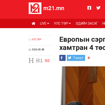
m21.mn
LIVE
УЛС ТӨР
ЭДИЙН ЗАСАГ
Н
Европын сэрг
УЛС ТӨР
хамтран 4 тө
2026-05-08
Tweet