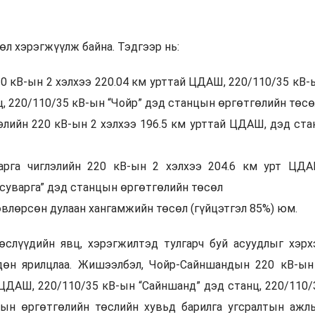
өл хэрэгжүүлж байна. Тэдгээр нь:
 кВ-ын 2 хэлхээ 220.04 км урттай ЦДАШ, 220/110/35 кВ-
ц, 220/110/35 кВ-ын “Чойр” дэд станцын өргөтгөлийн төс
элийн 220 кВ-ын 2 хэлхээ 196.5 км урттай ЦДАШ, дэд ста
арга чиглэлийн 220 кВ-ын 2 хэлхээ 204.6 км урт ЦДА
нсуварга” дэд станцын өргөтгөлийн төсөл
өвлөрсөн дулаан хангамжийн төсөл (гүйцэтгэл 85%) юм.
өслүүдийн явц, хэрэгжилтэд тулгарч буй асуудлыг хэрх
дөн ярилцлаа. Жишээлбэл, Чойр-Сайншандын 220 кВ-ын
 ЦДАШ, 220/110/35 кВ-ын “Сайншанд” дэд станц, 220/110/
цын өргөтгөлийн төслийн хувьд барилга угсралтын ажл