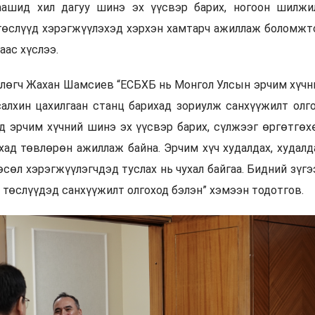
цаашид хил дагуу шинэ эх үүсвэр барих, ногоон шилжи
 төслүүд хэрэгжүүлэхэд хэрхэн хамтарч ажиллаж боломжт
аас хүслээ.
өлөгч Жахан Шамсиев “ЕСБХБ нь Монгол Улсын эрчим хүчн
салхин цахилгаан станц барихад зориулж санхүүжилт олг
д эрчим хүчний шинэ эх үүсвэр барих, сүлжээг өргөтгөх
хад төвлөрөн ажиллаж байна. Эрчим хүч худалдах, худалд
өсөл хэрэгжүүлэгчдэд туслах нь чухал байгаа. Бидний зүгэ
 төслүүдэд санхүүжилт олгоход бэлэн” хэмээн тодотгов.