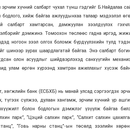
 эрчим хүчний салбарт чухал түнш гэдгийг Б.Найдалаа са
 бодлого, хийж байгаа ажлуудынхаа талаар мэдээлэл өгө
й салбарт хамтарсан, дамжуулан зээлдүүлэх гэхчл
хэлбэрийг дэмжинэ. Томоохон төслөөс гадна иргэд, жижи
чдэд ногоон зээл олгох боломж бүрдүүлэхийн тулд тэдэ
йг шинээр зурах шаардлагатай байгаа. Энэ салбарт богин
агдсан олон асуудлыг шийдвэрлэхэд санхүүгийн механи
шид улам өргөн хүрээнд хамтран ажиллахыг хүсэж байн
, хөгжлийн банк (ЕСБХБ) нь манай улсад сэргээгдэх эрч
х, түгээх сүлжээ, дулаан хангамж, эрчим хүчний үр ашги
нхүүжилт болон бодлогын дэмжлэг үзүүлж байгаа билэ
лхин парк”, “Цэций салхин парк”, “Салхит салхин цахилга
станц”, “Говь нарны станц”-ын төсөлд зээлийн хөрөн