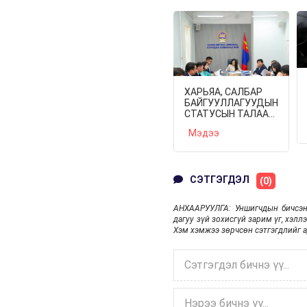
ХАРЬЯА, САЛБАР
БАЙГУУЛЛАГУУДЫН
СТАТУСЫН ТАЛААР
САНАЛ СОЛИЛЦОВ
Мэдээ
СЭТГЭГДЭЛ
(0)
АНХААРУУЛГА: Уншигчдын бичсэн
дагуу зүй зохисгүй зарим үг, хэлл
Хэм хэмжээ зөрчсөн сэтгэгдлийг а