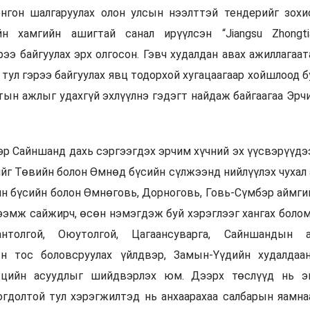
онгон шалгаруулах олон улсын нээлттэй тендерийг зохи
йн хамгийн ашигтай санал ирүүлсэн “Jiangsu Zhongti
рээ байгуулах эрх олгосон. Гэвч худалдан авах ажиллагаат
 тул гэрээ байгуулах явц тодорхой хугацаагаар хойшлоод б
лтын ажлыг удахгүй эхлүүлнэ гэдэгт найдаж байгаагаа Эрч
эр Сайншанд дахь сэргээгдэх эрчим хүчний эх үүсвэрүүдэ
йг Төвийн болон Өмнөд бүсийн сүлжээнд нийлүүлэх чухал 
н бүсийн болон Өмнөговь, Дорноговь, Говь-Сүмбэр аймги
тээмж сайжирч, өсөн нэмэгдэж буй хэрэглээг хангах боло
нтолгой, Оюутолгой, Цагаансуварга, Сайншандын 
ын тос боловсруулах үйлдвэр, Замын-Үүдийн худалдаа
тцийн асуудлыг шийдвэрлэх юм. Дээрх төслүүд нь э
огдолтой тул хэрэгжилтэд нь анхаарахаа салбарын яамна