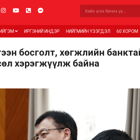
ИЙГЭМ
ИРГЭНИЙ ИНДЭР
НИЙГМИЙН ҮЗЭГДЭЛ
60 ХОРОМ
ээн босголт, хөгжлийн банкта
сөл хэрэгжүүлж байна