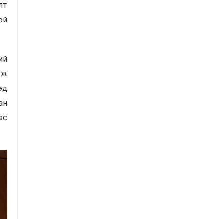
лт
ой
ий
ож
өд
ан
эс