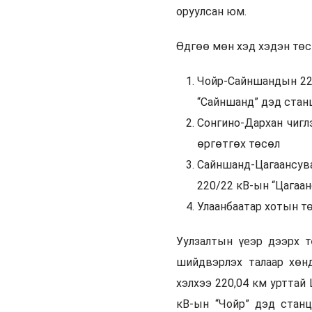
оруулсан юм.
Өдгөө мөн хэд хэдэн төс
Чойр-Сайншандын 220
“Сайншанд” дэд стан
Сонгино-Дархан чигл
өргөтгөх төсөл
Сайншанд-Цагаансув
220/22 кВ-ын “Цагаа
Улаанбаатар хотын т
Уулзалтын үеэр дээрх т
шийдвэрлэх талаар хөн
хэлхээ 220,04 км урттай
кВ-ын “Чойр” дэд стан