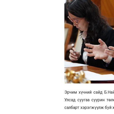
Эрчим хүчний сайд Б.На
Улсад суугаа суурин тө
салбарт хэрэгжүүлж буй 