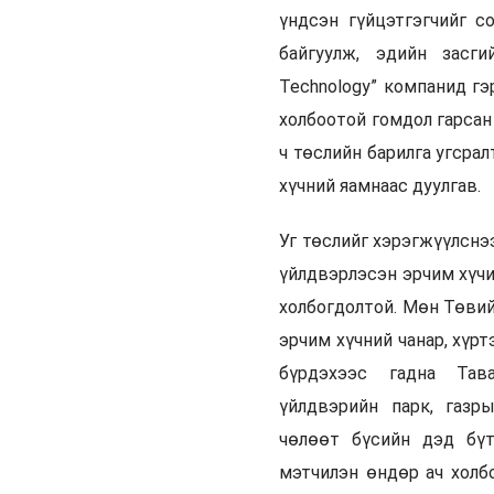
үндсэн гүйцэтгэгчийг с
байгуулж, эдийн засги
Technology” компанид гэ
холбоотой гомдол гарсан
ч төслийн барилга угсра
хүчний яамнаас дуулгав.
Уг төслийг хэрэгжүүлснэ
үйлдвэрлэсэн эрчим хүчи
холбогдолтой. Мөн Төвий
эрчим хүчний чанар, хүр
бүрдэхээс гадна Тава
үйлдвэрийн парк, газр
чөлөөт бүсийн дэд бү
мэтчилэн өндөр ач холб