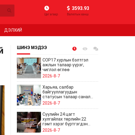
3593.93
Цаг агаар
Валютын ханш
ДЭЛХИЙ
й
ШИНЭ МЭДЭЭ
COP17 хурлын бэлтгэл
ажлын талаар үүрэг,
чиглэл өглөө
2026-8-7
Харьяа, салбар
байгууллагуудын
статусын талаар санал
солилцов
2026-8-7
Сүүлийн 24 цагт
хулгайлах төрлийн 22
гэмт хэрэг бүртгэгдэн
шалгагдаж байна
2026-8-7