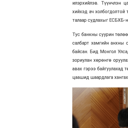
илэрхийлэв. Түүнчлэн 
хийхэд ач холбогдолтой
талаар судлахыг ЕСБХБ-н
Тус банкны суурин төлө
салбарт хамгийн анхны 
байсан. Бид Монгол Улса
зориулан хөрөнгө оруула
авах гэрээ байгуулахад т
цаашид шаардлага хангах