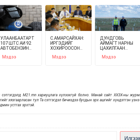
УЛААНБААТАРТ
С.АМАРСАЙХАН:
ДУНДГОВЬ
107 ШТС АИ 92
ИРГЭДИЙГ
АЙМАГТ НАРНЫ
АВТОБЕНЗИН
ХОХИРООСОН
ЦАХИЛГААН
ТҮГЭЭЖ БАЙНА
ААН-ИЙН
СТАНЦ БАРИХ
Мэдээ
Мэдээ
Мэдээ
НУУГДМАЛ
АЖИЛ
ХӨРӨНГИЙГ ОЛЖ
ҮРГЭЛЖИЛЖ
ТОГТООН
БАЙНА
ХӨРӨНГИЙН
ШИЛЖИЛТ
ХӨДӨЛГӨӨНИЙГ
ХЯЗГААРЛАЖ
БИТҮҮМЖИЛНЭ
 сэтгэгдэлд M21.mn хариуцлага хүлээхгүй болно. Манай сайт ХХЗХ-ны жур
эгийг хязгаарласан тул Та сэтгэгдэл бичихдээ бусдын эрх ашгийг хүндэтгэн үзнэ 
дмин устгах эрхтэй.
Илгээ