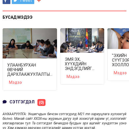
Tweet
БУСАД МЭДЭЭ
"ЭХИЙН
ЭМЯ ЭХ,
СҮҮГЭЭ
ХҮҮХДИЙН
ХООЛЛО
УЛААНБУРХАН
ЭНДЭГДЛИЙГ
ДЭМЖИ
ӨВЧНИЙ
Мэдээ
БУУРУУЛАХ
ДЭЛХИЙ
ДАРХЛААЖУУЛАЛТЫН
Мэдээ
ЧИГЛЭЛЭЭР
ДОЛОО
НЭГДСЭН
ШУУРХАЙ АРГА
Мэдээ
ХОНОГ"
ТӨЛӨВЛӨГӨӨГ
ХЭМЖЭЭ
ҮРГЭЛ
ХЭЛЭЛЦЭВ
АВАХААР
БАЙНА
ШИЙДВЭРЛЭЛЭЭ
СЭТГЭГДЭЛ
(0)
АНХААРУУЛГА: Уншигчдын бичсэн сэтгэгдэлд M21.mn хариуцлага хүлээхгүй
болно. Манай сайт ХХЗХ-ны журмын дагуу зүй зохисгүй зарим үг, хэллэгийг
хязгаарласан тул Та сэтгэгдэл бичихдээ бусдын эрх ашгийг хүндэтгэн үзнэ
үү. Хэм хэмжээ зөрчсөн сэтгэгдлийг админ устгах эрхтэй.