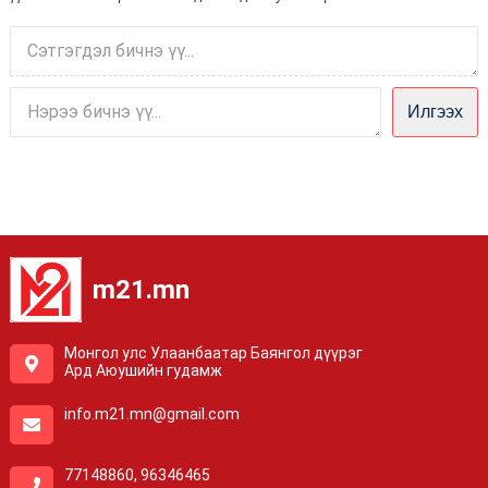
Илгээх
m21.mn
Монгол улс Улаанбаатар Баянгол дүүрэг
Ард Аюушийн гудамж
info.m21.mn@gmail.com
77148860, 96346465