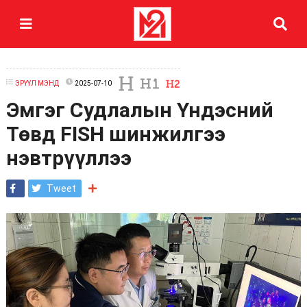
ЭРҮҮЛ МЭНД
2025-07-10
Эмгэг Судлалын Үндэсний
Төвд FISH шинжилгээ
нэвтрүүллээ
Tweet