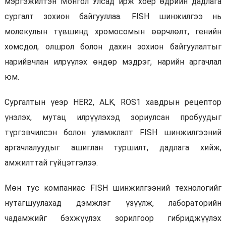
мэргэжилтэн Монгол Улсад ирж хоёр өдрийн дадлага
сургалт зохион байгууллаа. FISH шинжилгээ нь
молекулын түвшинд хромосомын өөрчлөлт, генийн
хомсдол, олшрол болон дахин зохион байгуулалтыг
нарийвчлан илрүүлэх өндөр мэдрэг, нарийн аргачлал
юм.
Сургалтын үеэр HER2, ALK, ROS1 хавдрын рецептор
үнэлэх, мутац илрүүлэхэд зориулсан пробуудыг
түргэвчилсэн болон уламжлалт FISH шинжилгээний
аргачлалуудыг ашиглан туршилт, дадлага хийж,
амжилттай гүйцэтгэлээ.
Мөн тус компаниас FISH шинжилгээний технологийг
нутагшуулахад дэмжлэг үзүүлж, лабораторийн
чадамжийг бэхжүүлэх зорилгоор гибриджүүлэх