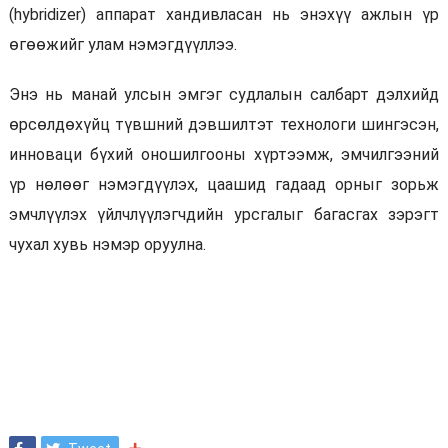
(hybridizer) аппарат хандивласан нь энэхүү ажлын үр
өгөөжийг улам нэмэгдүүллээ.
Энэ нь манай улсын эмгэг судлалын салбарт дэлхийд
өрсөлдөхүйц түвшний дэвшилтэт технологи шингэсэн,
инноваци бүхий оношилгооны хүртээмж, эмчилгээний
үр нөлөөг нэмэгдүүлэх, цаашид гадаад орныг зорьж
эмчлүүлэх үйлчлүүлэгчдийн урсгалыг багасгах зэрэгт
чухал хувь нэмэр оруулна.