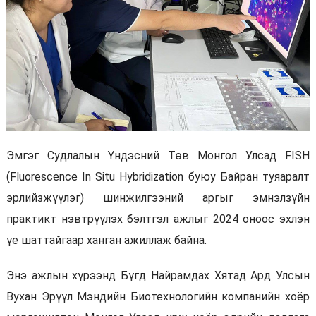
Эмгэг Судлалын Үндэсний Төв Монгол Улсад FISH
(Fluorescence In Situ Hybridization буюу Байран туяаралт
эрлийзжүүлэг) шинжилгээний аргыг эмнэлзүйн
практикт нэвтрүүлэх бэлтгэл ажлыг 2024 оноос эхлэн
үе шаттайгаар ханган ажиллаж байна.
Энэ ажлын хүрээнд Бүгд Найрамдах Хятад Ард Улсын
Вухан Эрүүл Мэндийн Биотехнологийн компанийн хоёр