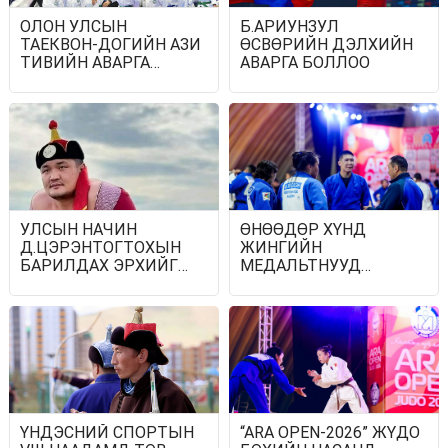
ОЛОН УЛСЫН
Б.АРИУНЗУЛ
ТАЕКВОН-ДОГИЙН АЗИ
ӨСВӨРИЙН ДЭЛХИЙН
ТИВИЙН АВАРГА
АВАРГА БОЛЛОО
ШАЛГАРУУЛАХ XI
ТЭМЦЭЭН ЭХЭЛЛЭЭ
УЛСЫН НАЧИН
ӨНӨӨДӨР ХҮНД
Д.ЦЭРЭНТОГТОХЫН
ЖИНГИЙН
БАРИЛДАХ ЭРХИЙГ
МЕДАЛЬТНУУД
ТҮР ТҮДГЭЛЗҮҮЛЖЭЭ
ТОДОРНО
ҮНДЭСНИЙ СПОРТЫН
“ARA OPEN-2026” ЖҮДО