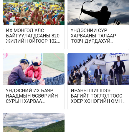
ИХ МОНГОЛ УЛС
ҮНДЭСНИЙ СУР
БАЙГУУЛАГДСАНЫ 820
ХАРВААНЫ ТАЛААР
ЖИЛИЙН ОЙГООР 1024
ТОВЧ ДУРДАХУЙ...
БӨХ БАРИЛДАНА
ҮНДЭСНИЙ ИХ БАЯР
ИРАНЫ ШИГШЭЭ
НААДМЫН ӨСВӨРИЙН
БАГИЙГ ТОГЛОЛТООС
СУРЫН ХАРВАА
ХОЁР ХОНОГИЙН ӨМНӨ
ЭХЭЛЛЭЭ
АНУ-Д НЭВТРЭХИЙГ
ЗӨВШӨӨРӨВ