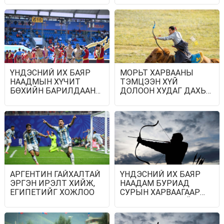
ҮРГЭЛЖИЛЖ БАЙНА
ҮНДЭСНИЙ ИХ БАЯР
МОРЬТ ХАРВААНЫ
НААДМЫН ХҮЧИТ
ТЭМЦЭЭН ХҮЙ
БӨХИЙН БАРИЛДААН
ДОЛООН ХУДАГ ДАХЬ
ЭХЭЛЛЭЭ
МОРИН СПОРТЫН
ТАЛБАЙД БОЛНО
АРГЕНТИН ГАЙХАЛТАЙ
ҮНДЭСНИЙ ИХ БАЯР
ЭРГЭН ИРЭЛТ ХИЙЖ,
НААДАМ БУРИАД
ЕГИПЕТИЙГ ХОЖЛОО
СУРЫН ХАРВААГААР
ҮРГЭЛЖИЛЖ БАЙНА