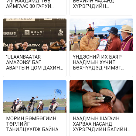
VIII НААДАМД ТӨВ
БӨХИЙН НАСАНД
АЙМГААС 80 ГАРУЙ
ХҮРЭГЧДИЙН
ТАМИРЧИН ОРОЛЦОЖ
НЭЭЛТТЭЙ ТЭМЦЭЭН
БАЙНА
ЭХЭЛЛЭЭ
"ULAANBAATAR
ҮНДЭСНИЙ ИХ БАЯР
AMAZONS" БАГ
НААДМЫН ХҮЧИТ
АВАРГЫН ЦОМ ДАХИН
БӨХЧҮҮДЭД ЧИМЭГ
ӨРГӨЛӨӨ
ОЛГОЛОО
МОРИН БӨМБӨГИЙН
НААДМЫН ШАГАЙН
ТӨРЛИЙГ
ХАРВАА НАСАНД
ТАНИЛЦУУЛЖ БАЙНА
ХҮРЭГЧДИЙН БАГИЙН
ХАРВААГААР