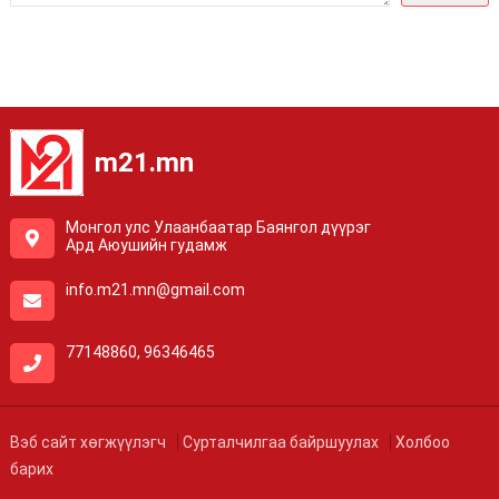
m21.mn
Монгол улс Улаанбаатар Баянгол дүүрэг
Ард Аюушийн гудамж
info.m21.mn@gmail.com
77148860, 96346465
Вэб сайт хөгжүүлэгч
Сурталчилгаа байршуулах
Холбоо
барих