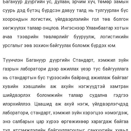
Багануур дүүргийн ус, дулаан, эрчим хүч, төмөр замын
суурь дэд бүтэц бүрдсэн давуу талд нь тулгуурлан бүс
хоорондын логистик, үйлдвэрлэлийн гол төв болгон
хөгжүүлэх талаар онцлов. Ингэснээр Улаанбаатар хотын
ачаа тээврийн төвлөрлийг бууруулж, логистикийн
урсгалыг зөв зохион байгуулах боломж бүрдэх юм.
Түүнчлэн Багануур дүүргийн Стандарт, хэмжил зүйн
газрын лаборатори дээр ажиллах үеэр тус байгууллага
нь стандартын бус түрээсийн байранд ажиллаж байгааг
хувийн хэвшлийн аж ахуйн нэгжүүдтэй хамтран
шийдвэрлэх боломжийн талаар судална гэдгээ
илэрхийллээ. Цаашид аж ахуй нэгж, үйлдвэрлэгчдэд
лаборатори, стандарт, хэмжил зүйн хэрэгцээ нэмэгдэж,
энэ салбарын цар хүрээ өргөжихөөр харагдаж байгаа
тул итгэмжлэлийн байгууллагуудыг санхүүгийн хувьд