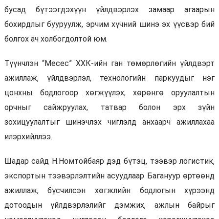
бусад бүтээгдэхүүн үйлдвэрлэх замаар агаарын
бохирдлыг бууруулж, эрчим хүчний шинэ эх үүсвэр бий
болгох ач холбогдолтой юм.
Түүнчлэн “Месес” ХХК-ийн ган төмөрлөгийн үйлдвэрт
ажиллаж, үйлдвэрлэл, технологийн паркуудыг нэг
цонхны бодлогоор хөгжүүлэх, хөрөнгө оруулалтын
орчныг сайжруулах, татвар болон эрх зүйн
зохицуулалтыг шинэчлэх чиглэлд анхаарч ажиллахаа
илэрхийллээ.
Шадар сайд Н.Номтойбаяр дэд бүтэц, тээвэр логистик,
экспортын тээвэрлэлтийн асуудлаар Багануур өртөөнд
ажиллаж, бүсчилсэн хөгжлийн бодлогын хүрээнд
дотоодын үйлдвэрлэлийг дэмжих, ажлын байрыг