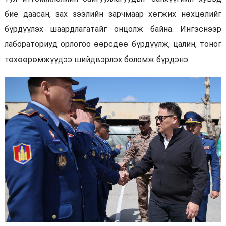
бие даасан, зах зээлийн зарчмаар хөгжих нөхцөлийг
бүрдүүлэх шаардлагатайг онцолж байна. Ингэснээр
лабораториуд орлогоо өөрсдөө бүрдүүлж, цалин, тоног
төхөөрөмжүүдээ шийдвэрлэх боломж бүрдэнэ.