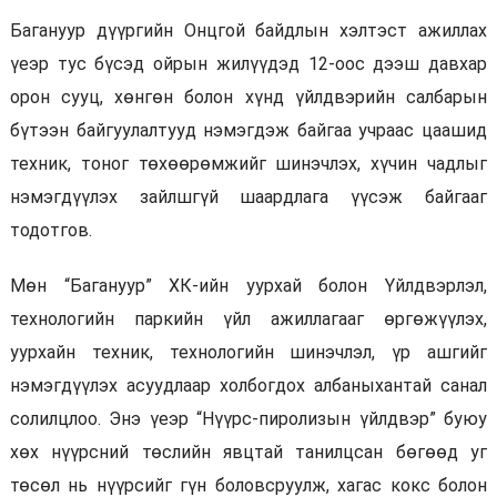
Багануур дүүргийн Онцгой байдлын хэлтэст ажиллах
үеэр тус бүсэд ойрын жилүүдэд 12-оос дээш давхар
орон сууц, хөнгөн болон хүнд үйлдвэрийн салбарын
бүтээн байгуулалтууд нэмэгдэж байгаа учраас цаашид
техник, тоног төхөөрөмжийг шинэчлэх, хүчин чадлыг
нэмэгдүүлэх зайлшгүй шаардлага үүсэж байгааг
тодотгов.
Мөн “Багануур” ХК-ийн уурхай болон Үйлдвэрлэл,
технологийн паркийн үйл ажиллагааг өргөжүүлэх,
уурхайн техник, технологийн шинэчлэл, үр ашгийг
нэмэгдүүлэх асуудлаар холбогдох албаныхантай санал
солилцлоо. Энэ үеэр “Нүүрс-пиролизын үйлдвэр” буюу
хөх нүүрсний төслийн явцтай танилцсан бөгөөд уг
төсөл нь нүүрсийг гүн боловсруулж, хагас кокс болон