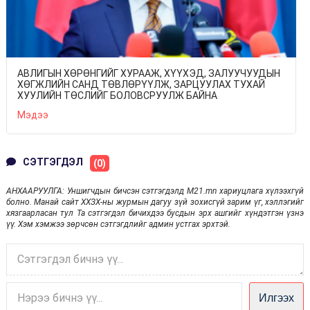
АВЛИГЫН ХӨРӨНГИЙГ ХУРААЖ, ХҮҮХЭД, ЗАЛУУЧУУДЫН
ХӨГЖЛИЙН САНД ТӨВЛӨРҮҮЛЖ, ЗАРЦУУЛАХ ТУХАЙ
ХУУЛИЙН ТӨСЛИЙГ БОЛОВСРУУЛЖ БАЙНА
Мэдээ
СЭТГЭГДЭЛ
(0)
АНХААРУУЛГА: Уншигчдын бичсэн сэтгэгдэлд M21.mn хариуцлага хүлээхгүй
болно. Манай сайт ХХЗХ-ны журмын дагуу зүй зохисгүй зарим үг, хэллэгийг
хязгаарласан тул Та сэтгэгдэл бичихдээ бусдын эрх ашгийг хүндэтгэн үзнэ
үү. Хэм хэмжээ зөрчсөн сэтгэгдлийг админ устгах эрхтэй.
Илгээх