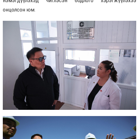
нэмэгдүүлэхэд чиглэсэн бодлого хэрэгжүүлэхээ
онцолсон юм.