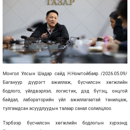
Монгол Улсын Шадар сайд Н.Номтойбаяр /2026.05.09/
Багануур дүүрэгт ажиллаж, бүсчилсэн хөгжлийн
бодлого, үйлдвэрлэл, логистик, дэд бүтэц, онцгой
байдал, лабораторийн үйл ажиллагаатай танилцаж,
тулгамдсан асуудлуудын талаар санал солилцлоо.
Тэрбээр бүсчилсэн хөгжлийн бодлогын хүрээнд