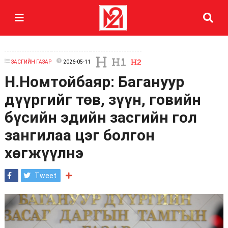
ЗАСГИЙН ГАЗАР
2026-05-11
Н.Номтойбаяр: Багануур
дүүргийг төв, зүүн, говийн
бүсийн эдийн засгийн гол
зангилаа цэг болгон
хөгжүүлнэ
Tweet