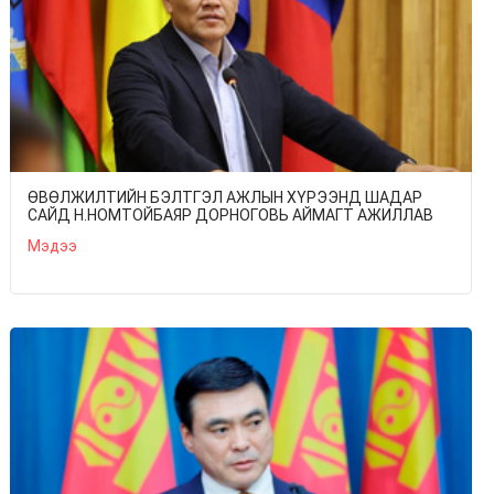
ӨВӨЛЖИЛТИЙН БЭЛТГЭЛ АЖЛЫН ХҮРЭЭНД ШАДАР
САЙД Н.НОМТОЙБАЯР ДОРНОГОВЬ АЙМАГТ АЖИЛЛАВ
Мэдээ