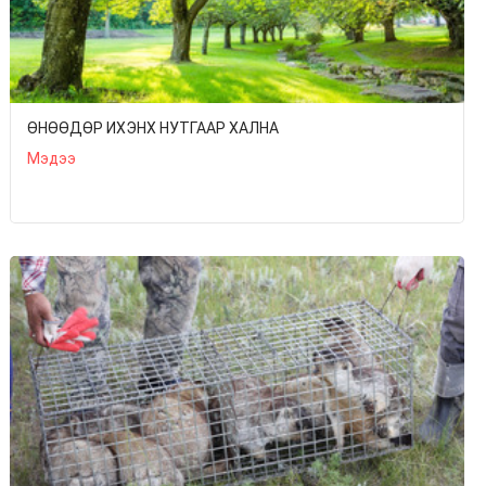
ӨНӨӨДӨР ИХЭНХ НУТГААР ХАЛНА
Мэдээ