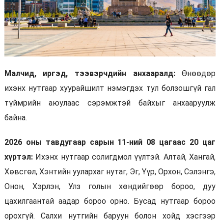
Малчид, иргэд, тээвэрчдийн анхааралд:
Өнөөдөр
ихэнх нутгаар хуурайшилт нэмэгдэх тул болзошгүй гал
түймрийн аюулаас сэрэмжтэй байхыг анхааруулж
байна.
2026 оны тавдугаар сарын 11-ний 08 цагаас 20 цаг
хүртэл:
Ихэнх нутгаар солигдмол үүлтэй. Алтай, Хангай,
Хөвсгөл, Хэнтийн уулархаг нутаг, Эг, Үүр, Орхон, Сэлэнгэ,
Онон, Хэрлэн, Улз голын хөндийгөөр бороо, дуу
цахилгаантай аадар бороо орно. Бусад нутгаар бороо
орохгүй. Салхи нутгийн баруун болон хойд хэсгээр