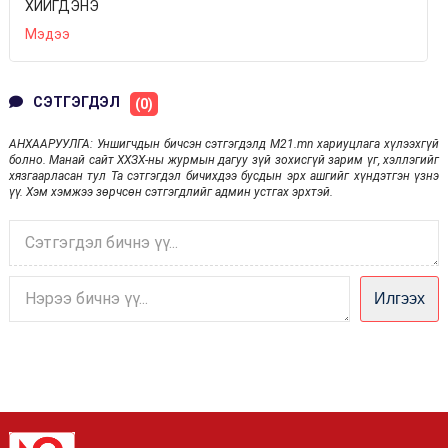
ХИЙГДЭНЭ
Мэдээ
СЭТГЭГДЭЛ
(0)
АНХААРУУЛГА: Уншигчдын бичсэн сэтгэгдэлд M21.mn хариуцлага хүлээхгүй
болно. Манай сайт ХХЗХ-ны журмын дагуу зүй зохисгүй зарим үг, хэллэгийг
хязгаарласан тул Та сэтгэгдэл бичихдээ бусдын эрх ашгийг хүндэтгэн үзнэ
үү. Хэм хэмжээ зөрчсөн сэтгэгдлийг админ устгах эрхтэй.
Илгээх