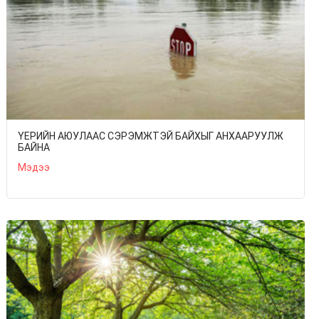
ҮЕРИЙН АЮУЛААС СЭРЭМЖТЭЙ БАЙХЫГ АНХААРУУЛЖ
БАЙНА
Мэдээ