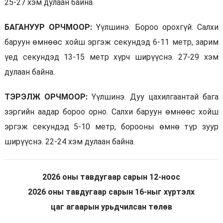
25-27 хэм дулаан байна.
БАГАНУУР ОРЧМООР:
Үүлшинэ. Бороо орохгүй. Салхи
баруун өмнөөс хойш эргэж секундэд 6-11 метр, зарим
үед секундэд 13-15 метр хүрч ширүүснэ. 27-29 хэм
дулаан байна.
ТЭРЭЛЖ ОРЧМООР:
Үүлшинэ. Дуу цахилгаантай бага
зэргийн аадар бороо орно. Салхи баруун өмнөөс хойш
эргэж секундэд 5-10 метр, борооны өмнө түр зуур
ширүүснэ. 22-24 хэм дулаан байна.
2026 оны тавдугаар сарын 12-ноос
2026 оны тавдугаар сарын 16-ныг хүртэлх
цаг агаарын урьдчилсан төлөв