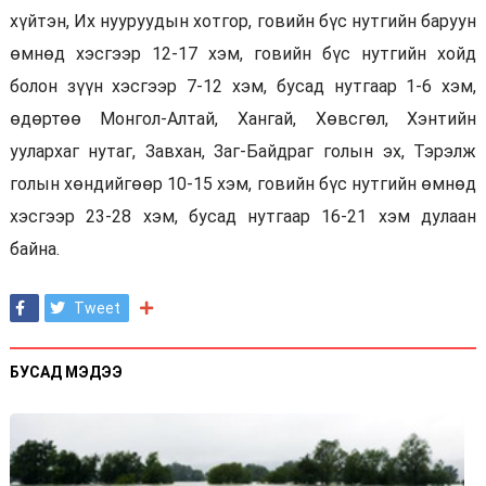
хүйтэн, Их нууруудын хотгор, говийн бүс нутгийн баруун
өмнөд хэсгээр 12-17 хэм, говийн бүс нутгийн хойд
болон зүүн хэсгээр 7-12 хэм, бусад нутгаар 1-6 хэм,
өдөртөө Монгол-Алтай, Хангай, Хөвсгөл, Хэнтийн
уулархаг нутаг, Завхан, Заг-Байдраг голын эх, Тэрэлж
голын хөндийгөөр 10-15 хэм, говийн бүс нутгийн өмнөд
хэсгээр 23-28 хэм, бусад нутгаар 16-21 хэм дулаан
байна.
Tweet
БУСАД МЭДЭЭ