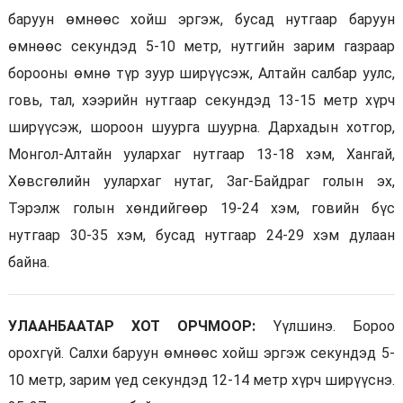
баруун өмнөөс хойш эргэж, бусад нутгаар баруун
өмнөөс секундэд 5-10 метр, нутгийн зарим газраар
борооны өмнө түр зуур ширүүсэж, Алтайн салбар уулс,
говь, тал, хээрийн нутгаар секундэд 13-15 метр хүрч
ширүүсэж, шороон шуурга шуурна. Дархадын хотгор,
Монгол-Алтайн уулархаг нутгаар 13-18 хэм, Хангай,
Хөвсгөлийн уулархаг нутаг, Заг-Байдраг голын эх,
Тэрэлж голын хөндийгөөр 19-24 хэм, говийн бүс
нутгаар 30-35 хэм, бусад нутгаар 24-29 хэм дулаан
байна.
УЛААНБААТАР ХОТ ОРЧМООР:
Үүлшинэ. Бороо
орохгүй. Салхи баруун өмнөөс хойш эргэж секундэд 5-
10 метр, зарим үед секундэд 12-14 метр хүрч ширүүснэ.