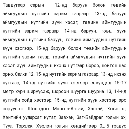
Тавдугаар сарын 12-нд баруун болон төвийн
аймгуудын нутгийн зарим газраар, 13-нд баруун
аймгуудын нутгийн зүүн хэсэг, төвийн аймгуудын
нутгийн зарим газраар, 14-нд баруун, говь, зүүн
аймгуудын нутгийн баруун, төвийн аймгуудын нутгийн
зүүн хэсгээр, 15-нд баруун болон төвийн аймгуудын
нутгийн зарим газар, говийн аймгуудын нутгийн зүүн
хэсэг, зүүн аймгуудын ихэнх нутгаар бороо, нойтон цас
орно. Салхи 12, 15-нд нутгийн зарим газраар, 13-нд ихэнх
нутгаар, 14-нд нутгийн зүүн хэсгээр секундэд 15-17
метр хүрч ширүүсэж, шороон шуурга шуурна. 13, 14-нд
нутгийн хойд хэсгээр, 15-нд нутгийн зүүн хэсгээр эрс
сэрүүсэж Шөнөдөө Монгол-Алтай, Хангай, Хөвсгөл,
Хэнтийн уулархаг нутаг, Завхан, Заг-Байдраг голын эх,
Туул, Тэрэлж, Хэрлэн голын хөндийгөөр 0...-5 градус