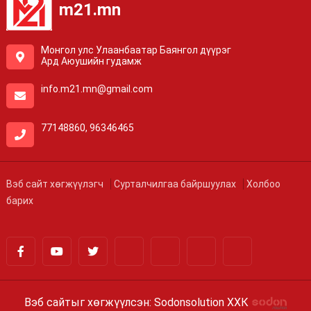
m21.mn
Монгол улс Улаанбаатар Баянгол дүүрэг
Ард Аюушийн гудамж
info.m21.mn@gmail.com
77148860, 96346465
Вэб сайт хөгжүүлэгч
Сурталчилгаа байршуулах
Холбоо
барих
Вэб сайтыг хөгжүүлсэн: Sodonsolution ХХК