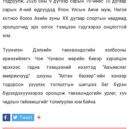
тодруулж, 2026 оны 9 дүгээр сарын 19-нөөс 10 дугаар
сарын 4-ний өдрүүдэд Япон Улсын Аичи муж, Нагоя
хотноо болох Азийн зуны XX дугаар спортын наадамд
оролцогчид эрх олгох тэмцээн гэдгээрээ онцлогтой
юм.
Түүнчлэн Дэлхийн таеквондогийн холбооны
ерөнхийлөгч Чое Чунвон өөрийн биеэр хүрэлцэн
ирэхээс гадна тэмцээний нээлтэд “Авъяаслаг
америкчууд” шоуны “Алтан баззер”-ийн эзнээр
тодорсон үзүүлэх тоглолтын шигшээ баг бүрэн
бүрэлдэхүүнээрээ оролцож таеквондогийн урлаг, хүч
чадлын гайхамшгийг толилуулах юм байна.
Tweet