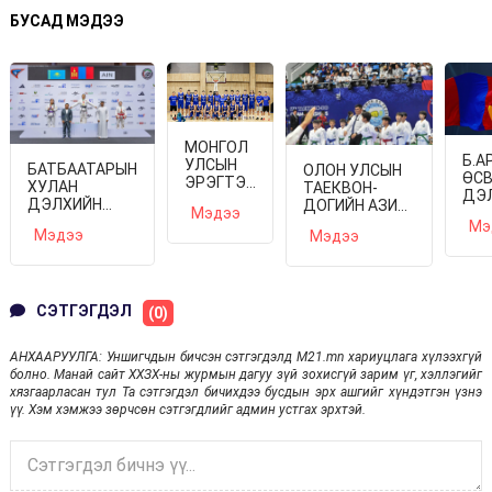
БУСАД МЭДЭЭ
МОНГОЛ
Б.А
УЛСЫН
БАТБААТАРЫН
ОЛОН УЛСЫН
ӨС
ЭРЭГТЭЙ
ХУЛАН
ТАЕКВОН-
ДЭ
ШИГШЭЭ
ДЭЛХИЙН
ДОГИЙН АЗИ
АВА
Мэдээ
БАГ ЯПОН
АВАРГА
ТИВИЙН
Мэ
БО
Мэдээ
УЛСЫГ
Мэдээ
БОЛЛОО
АВАРГА
ЗОРИВ
ШАЛГАРУУЛАХ
XI ТЭМЦЭЭН
ЭХЭЛЛЭЭ
СЭТГЭГДЭЛ
(0)
АНХААРУУЛГА: Уншигчдын бичсэн сэтгэгдэлд M21.mn хариуцлага хүлээхгүй
болно. Манай сайт ХХЗХ-ны журмын дагуу зүй зохисгүй зарим үг, хэллэгийг
хязгаарласан тул Та сэтгэгдэл бичихдээ бусдын эрх ашгийг хүндэтгэн үзнэ
үү. Хэм хэмжээ зөрчсөн сэтгэгдлийг админ устгах эрхтэй.