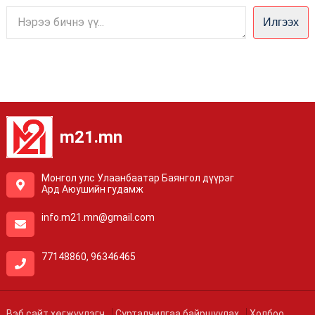
Илгээх
m21.mn
Монгол улс Улаанбаатар Баянгол дүүрэг
Ард Аюушийн гудамж
info.m21.mn@gmail.com
77148860, 96346465
Вэб сайт хөгжүүлэгч
Сурталчилгаа байршуулах
Холбоо