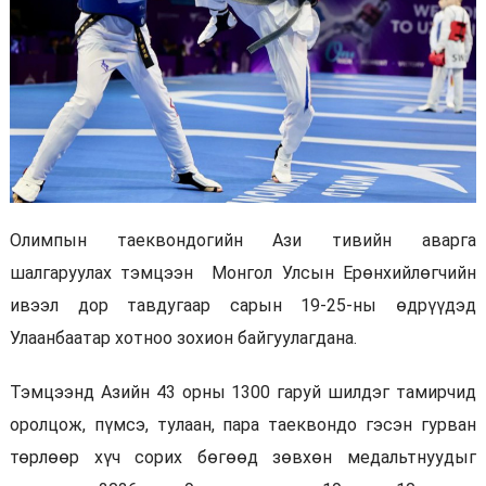
Олимпын таеквондогийн Ази тивийн аварга
шалгаруулах тэмцээн Монгол Улсын Ерөнхийлөгчийн
ивээл дор тавдугаар сарын 19-25-ны өдрүүдэд
Улаанбаатар хотноо зохион байгуулагдана.
Тэмцээнд Азийн 43 орны 1300 гаруй шилдэг тамирчид
оролцож, пүмсэ, тулаан, пара таеквондо гэсэн гурван
төрлөөр хүч сорих бөгөөд зөвхөн медальтнуудыг