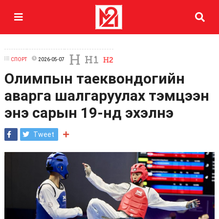
СПОРТ
2026-05-07
Олимпын таеквондогийн
аварга шалгаруулах тэмцээн
энэ сарын 19-нд эхэлнэ
Tweet