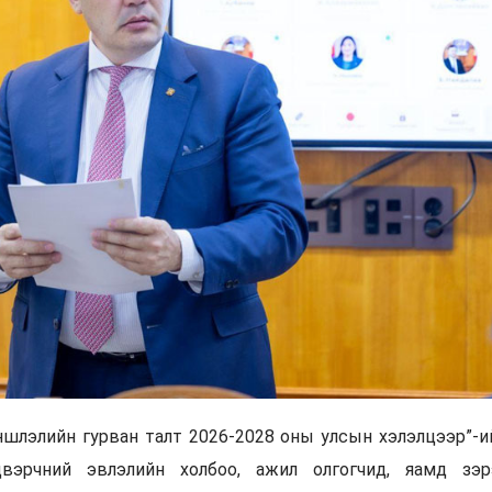
ншлэлийн гурван талт 2026-2028 оны улсын хэлэлцээр”-и
вэрчний эвлэлийн холбоо, ажил олгогчид, яамд зэр