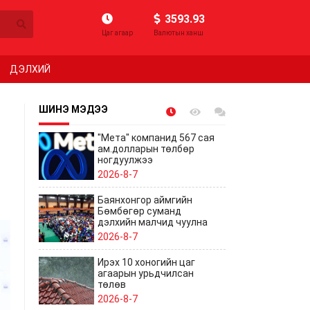
3593.93
Цаг агаар
Валютын ханш
ДЭЛХИЙ
ШИНЭ МЭДЭЭ
"Мета" компанид 567 сая
ам.долларын төлбөр
ногдуулжээ
2026-8-7
Баянхонгор аймгийн
Бөмбөгөр суманд
дэлхийн малчид чуулна
2026-8-7
Ирэх 10 хоногийн цаг
агаарын урьдчилсан
төлөв
2026-8-7