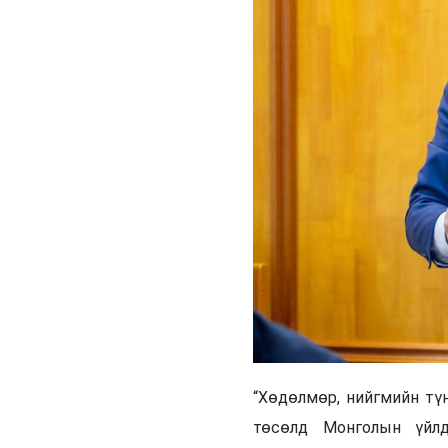
“Хөдөлмөр, нийгмийн тү
төсөлд Монголын үйлд