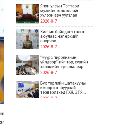
Япон улсын Тоттори
мужийн төлөөллийг
хүлээн авч уулзлаа
2026-8-7
Хилчин байлдагч галын
аюулаас нэг өрхийг
аварчээ
2026-8-7
“Нүүрс пиролизийн
үйлдвэр”-ийг төр, хувийн
хэвшлийн түншлэлээр
хэрэгжүүлэх тогтоолын
2026-8-7
төслийг дэмжив
Бүх төрлийн шатахууны
импортыг шуурхай
тээвэрлэхэд ГХЯ, ЗТЯ,
БХЯ хамтран ажиллана
2026-8-7
Батбаатарын Хулан
йн
Дэлхийн аварга боллоо
2026-8-7
эг