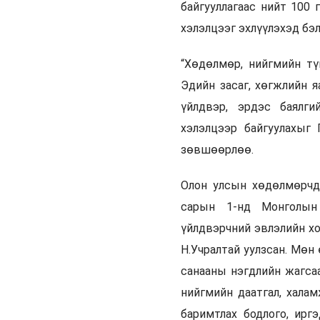
байгууллагаас нийт 100 
хэлэлцээг эхлүүлэхэд бэ
“Хөдөлмөр, нийгмийн тү
Эдийн засаг, хөгжлийн я
үйлдвэр, эрдэс баялги
хэлэлцээр байгуулахыг 
зөвшөөрлөө.
Олон улсын хөдөлмөрчд
сарын 1-нд Монголын 
үйлдвэрчний эвлэлийн х
Н.Учралтай уулзсан. Мөн
санааны нэгдлийн жагсаа
нийгмийн даатгал, хала
баримтлах бодлого, ирг