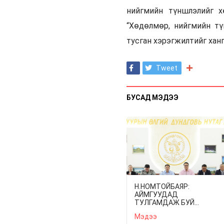
нийгмийн түншлэлийг х
“Хөдөлмөр, нийгмийн тү
тусган хэрэгжилтийг ханг
Tweet
БУСАД МЭДЭЭ
Н.НОМТОЙБАЯР:
АЙМГУУДАД
ТУЛГАМДАЖ БУЙ
АСУУДЛУУДЫГ 7 ХОНОГ
Мэдээ
БҮР ЗАСГИЙН ГАЗРЫН