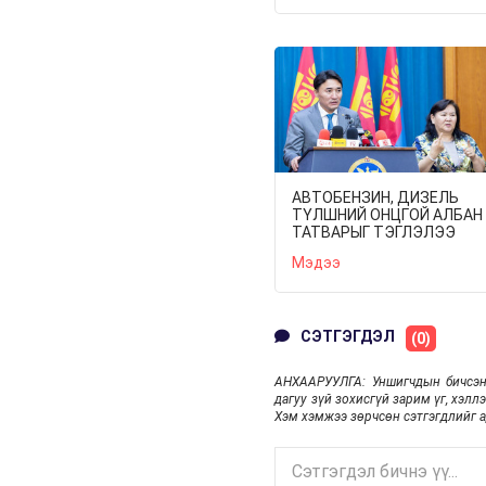
ХУРАЛДААНД
ТАНИЛЦУУЛЖ,
ШИЙДВЭРЛҮҮЛНЭ
АВТОБЕНЗИН, ДИЗЕЛЬ
ТҮЛШНИЙ ОНЦГОЙ АЛБАН
ТАТВАРЫГ ТЭГЛЭЛЭЭ
Мэдээ
СЭТГЭГДЭЛ
(0)
АНХААРУУЛГА: Уншигчдын бичсэн
дагуу зүй зохисгүй зарим үг, хэлл
Хэм хэмжээ зөрчсөн сэтгэгдлийг а