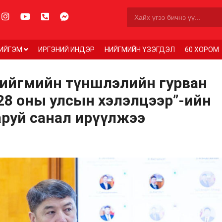
ИЙГЭМ
ИРГЭНИЙ ИНДЭР
НИЙГМИЙН ҮЗЭГДЭЛ
60 ХОРОМ
нийгмийн түншлэлийн гурван
28 оны улсын хэлэлцээр”-ийн
аруй санал ирүүлжээ