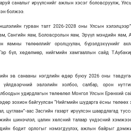
гаруй саналыг ирүүлснийг ажлын хэсэг боловсруулж, Улс
лэн болжээ.
ншлэлийн гурван талт 2026-2028 оны Улсын хэлэлцээр”
ам, Сангийн яам, Боловсролын яам, Эрүүл мэндийн яам, 
йн яамны төлөөллийг оролцуулан, бүрэлдэхүүнийг ахл
Гэр бүл, хөдөлмөр, нийгмийн хамгааллын сайд Т.Аубаки
ийн эв санааны нэгдлийн өдөр буюу 2026 оны тавдуга
үйлдвэрчний эвлэлийн холбоо, салбар, орон нутги
олбоодын удирдлагын төлөөлөл Монгол Улсын Ерөнхий са
 өдөр зохион байгуулсан “Нийгмийн шударга ёсны төлөөх 
л, цуглаан”-аас Засгийн газарт ирүүлсэн шаардлагад тусс
мжийн шинэчлэл, цалин хөлсний талаар үндэсний хэмжээ
эдийн бодит орлогыг нэмэгдүүлэх, ажлын байрыг дэмжи