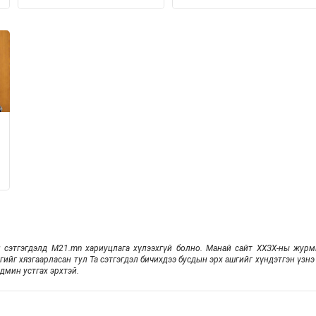
АЖИЛЛАВ
ЗАРЦУУЛАХ ТУХАЙ
ХУУЛИЙН ТӨСЛИЙГ
БОЛОВСРУУЛЖ БАЙНА
 сэтгэгдэлд M21.mn хариуцлага хүлээхгүй болно. Манай сайт ХХЗХ-ны жур
эгийг хязгаарласан тул Та сэтгэгдэл бичихдээ бусдын эрх ашгийг хүндэтгэн үзнэ 
дмин устгах эрхтэй.