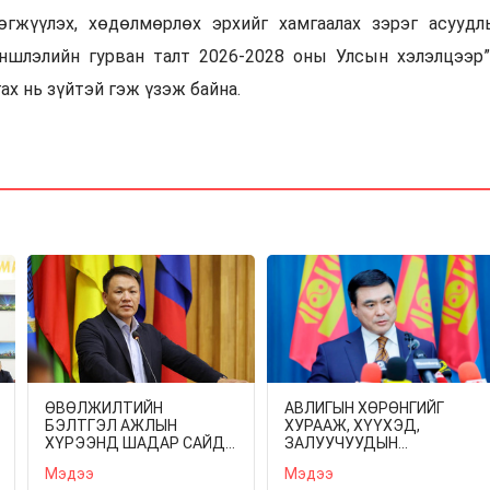
өгжүүлэх, хөдөлмөрлөх эрхийг хамгаалах зэрэг асуудл
ншлэлийн гурван талт 2026-2028 оны Улсын хэлэлцээр”
ах нь зүйтэй гэж үзэж байна.
ӨВӨЛЖИЛТИЙН
АВЛИГЫН ХӨРӨНГИЙГ
БЭЛТГЭЛ АЖЛЫН
ХУРААЖ, ХҮҮХЭД,
ХҮРЭЭНД ШАДАР САЙД
ЗАЛУУЧУУДЫН
Н.НОМТОЙБАЯР
ХӨГЖЛИЙН САНД
Мэдээ
Мэдээ
ДОРНОГОВЬ АЙМАГТ
ТӨВЛӨРҮҮЛЖ,