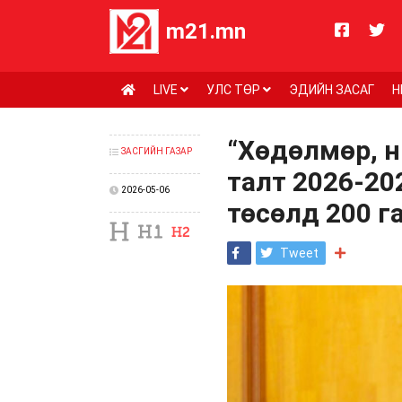
m21.mn
LIVE
УЛС ТӨР
ЭДИЙН ЗАСАГ
Н
“Хөдөлмөр, 
ЗАСГИЙН ГАЗАР
талт 2026-20
2026-05-06
төсөлд 200 г
Tweet