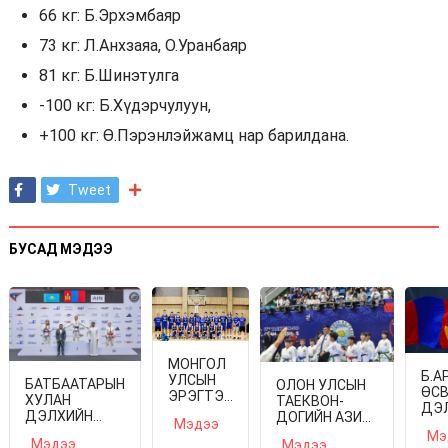
66 кг: Б.Эрхэмбаяр
73 кг: Л.Анхзаяа, О.Уранбаяр
81 кг: Б.Шинэтулга
-100 кг: Б.Хүдэрчулуун,
+100 кг: Ө.Пэрэнлэйжамц нар барилдана.
Tweet
БУСАД МЭДЭЭ
МОНГОЛ
Б.А
УЛСЫН
БАТБААТАРЫН
ОЛОН УЛСЫН
ӨС
ЭРЭГТЭЙ
ХУЛАН
ТАЕКВОН-
ДЭ
ШИГШЭЭ
ДЭЛХИЙН
ДОГИЙН АЗИ
АВА
Мэдээ
БАГ ЯПОН
АВАРГА
ТИВИЙН
Мэ
БО
Мэдээ
УЛСЫГ
Мэдээ