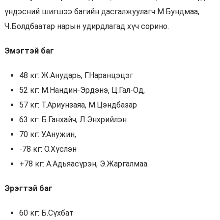
үндэсний шигшээ багийн дасгалжуулагч М.Бундмаа,
Ч.Болдбаатар нарын удирдлагад хүч сорино.
Эмэгтэй баг
48 кг: Ж.Анударь, Г.Наранцэцэг
52 кг: М.Нандин-Эрдэнэ, Ц.Гал-Од,
57 кг: Т.Ариунзаяа, М.Цэндбазар
63 кг: Б.Ганхайч, Л.Энхрийлэн
70 кг: У.Анужин,
-78 кг: О.Хүслэн
+78 кг: А.Адьяасүрэн, Э.Жаргалмаа.
Эрэгтэй баг
60 кг: Б.Сүхбат