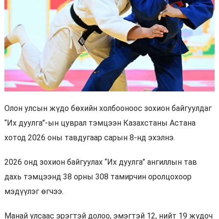
Олон улсын жүдо бөхийн холбооноос зохион байгуулдаг
“Их дуулга”-ын цуврал тэмцээн Казахстаны Астана
хотод 2026 оны тавдугаар сарын 8-нд эхэлнэ.
2026 онд зохион байгуулах “Их дуулга” ангиллын тав
дахь тэмцээнд 38 орны 308 тамирчин оролцохоор
мэдүүлэг өгчээ.
Манай улсаас эрэгтэй долоо, эмэгтэй 12, нийт 19 жүдоч