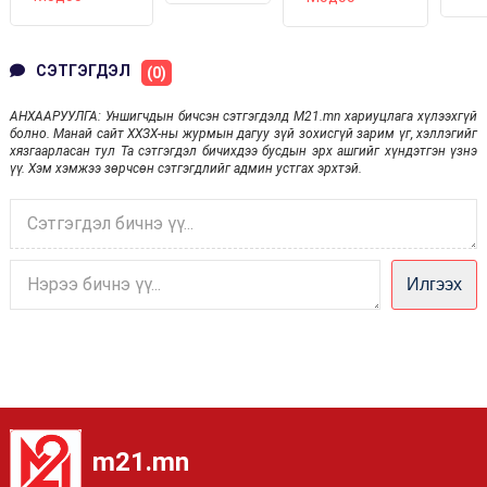
БОЛЛОО
АВАРГА
ЗОРИВ
ШАЛГАРУУЛАХ
XI ТЭМЦЭЭН
ЭХЭЛЛЭЭ
СЭТГЭГДЭЛ
(0)
АНХААРУУЛГА: Уншигчдын бичсэн сэтгэгдэлд M21.mn хариуцлага хүлээхгүй
болно. Манай сайт ХХЗХ-ны журмын дагуу зүй зохисгүй зарим үг, хэллэгийг
хязгаарласан тул Та сэтгэгдэл бичихдээ бусдын эрх ашгийг хүндэтгэн үзнэ
үү. Хэм хэмжээ зөрчсөн сэтгэгдлийг админ устгах эрхтэй.
Илгээх
m21.mn