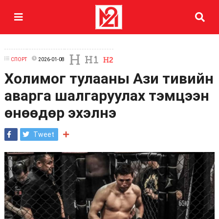
СПОРТ
2026-01-08
Холимог тулааны Ази тивийн
аварга шалгаруулах тэмцээн
өнөөдөр эхэлнэ
Tweet