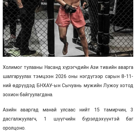
Холимог тулааны Насанд хүрэгчдийн Ази тивийн аварга
шалгаруулах тэмцээн 2026 оны нэгдүгээр сарын 8-11-
ний өдрүүдэд БНХАУ-ын Сычуань мужийн Лужоу хотод
зохион байгуулагдана.
Азийн аваргад манай улсаас нийт 15 тамирчин, 3
дасгалжуулагч, 1 шүүгчийн бүрэлдэхүүнтэй баг
оролцоно.