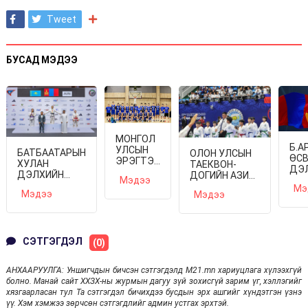
Tweet
БУСАД МЭДЭЭ
МОНГОЛ
Б.А
УЛСЫН
БАТБААТАРЫН
ОЛОН УЛСЫН
ӨС
ЭРЭГТЭЙ
ХУЛАН
ТАЕКВОН-
ДЭ
ШИГШЭЭ
ДЭЛХИЙН
ДОГИЙН АЗИ
АВА
Мэдээ
БАГ ЯПОН
АВАРГА
ТИВИЙН
Мэ
БО
Мэдээ
УЛСЫГ
Мэдээ
БОЛЛОО
АВАРГА
ЗОРИВ
ШАЛГАРУУЛАХ
XI ТЭМЦЭЭН
ЭХЭЛЛЭЭ
СЭТГЭГДЭЛ
(0)
АНХААРУУЛГА: Уншигчдын бичсэн сэтгэгдэлд M21.mn хариуцлага хүлээхгүй
болно. Манай сайт ХХЗХ-ны журмын дагуу зүй зохисгүй зарим үг, хэллэгийг
хязгаарласан тул Та сэтгэгдэл бичихдээ бусдын эрх ашгийг хүндэтгэн үзнэ
үү. Хэм хэмжээ зөрчсөн сэтгэгдлийг админ устгах эрхтэй.