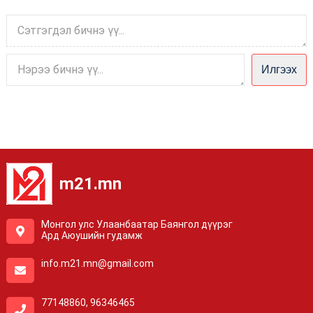
Илгээх
m21.mn
Монгол улс Улаанбаатар Баянгол дүүрэг
Ард Аюушийн гудамж
info.m21.mn@gmail.com
77148860, 96346465