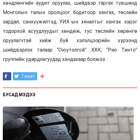
хөндлөнгийн аудит оруулах, шийдвэр гаргах түвшинд
Монголын талын оролцоог бодитоор хангах, төслийн
зардал, санхүүжилтэд УИХ-ын хяналтыг хангах зэрэг
тодорхой асуудлуудыг хөндөж, тус төслийн хөрөнгө
оруулагчтай хийж буй хэлэлцээрийн хүрээнд
шийдвэрлэх талаар “Оюутолгой” ХХК, “Рио Тинто”
группийн удирдлагуудад хандахаар болжээ.
Tweet
БУСАД МЭДЭЭ