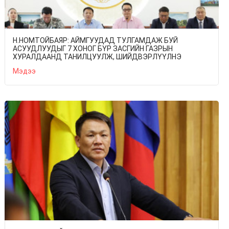
Н.НОМТОЙБАЯР: АЙМГУУДАД ТУЛГАМДАЖ БУЙ
АСУУДЛУУДЫГ 7 ХОНОГ БҮР ЗАСГИЙН ГАЗРЫН
ХУРАЛДААНД ТАНИЛЦУУЛЖ, ШИЙДВЭРЛҮҮЛНЭ
Мэдээ