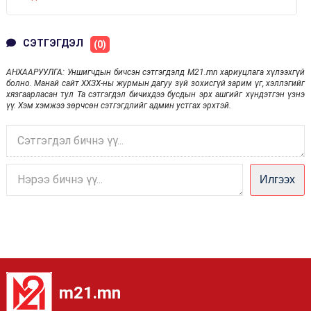
СЭТГЭГДЭЛ
(0)
АНХААРУУЛГА: Уншигчдын бичсэн сэтгэгдэлд M21.mn хариуцлага хүлээхгүй
болно. Манай сайт ХХЗХ-ны журмын дагуу зүй зохисгүй зарим үг, хэллэгийг
хязгаарласан тул Та сэтгэгдэл бичихдээ бусдын эрх ашгийг хүндэтгэн үзнэ
үү. Хэм хэмжээ зөрчсөн сэтгэгдлийг админ устгах эрхтэй.
Илгээх
m21.mn