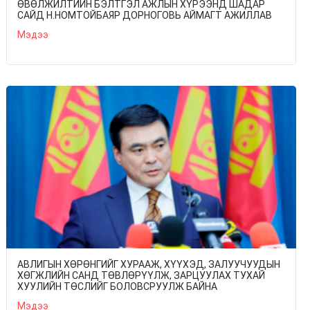
ӨВӨЛЖИЛТИЙН БЭЛТГЭЛ АЖЛЫН ХҮРЭЭНД ШАДАР
САЙД Н.НОМТОЙБАЯР ДОРНОГОВЬ АЙМАГТ АЖИЛЛАВ
Мэдээ
АВЛИГЫН ХӨРӨНГИЙГ ХУРААЖ, ХҮҮХЭД, ЗАЛУУЧУУДЫН
ХӨГЖЛИЙН САНД ТӨВЛӨРҮҮЛЖ, ЗАРЦУУЛАХ ТУХАЙ
ХУУЛИЙН ТӨСЛИЙГ БОЛОВСРУУЛЖ БАЙНА
Мэдээ