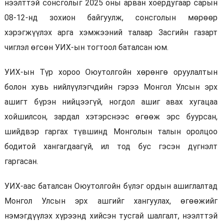
нээлттэй сонсголыг 2025 оны арван хоёрдугаар сарын
08-12-нд зохион байгуулж, сонсголын мөрөөр
хэрэгжүүлэх арга хэмжээний талаар Засгийн газарт
чиглэл өгсөн УИХ-ын тогтоол баталсан юм.
УИХ-ын Түр хороо Оюутолгойн хөрөнгө оруулалтын
болон хувь нийлүүлэгчдийн гэрээ Монгол Улсын эрх
ашигт бүрэн нийцээгүй, ногдол ашиг авах хугацаа
хойшилсон, зардал хэтэрснээс өгөөж эрс буурсан,
шийдвэр гаргах түвшинд Монголын талын оролцоо
бодитой хангагдаагүй, ил тод бус гэсэн дүгнэлт
гаргасан.
УИХ-аас баталсан Оюутолгойн бүлэг ордын ашиглалтад
Монгол Улсын эрх ашгийг хангуулах, өгөөжийг
нэмэгдүүлэх хүрээнд хийсэн тусгай шалгалт, нээлттэй