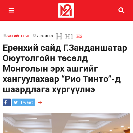
ЗАСГИЙН ГАЗАР
2026-01-08
Ерөнхий сайд Г.Занданшатар
Оюутолгойн төсөлд
Монголын эрх ашгийг
хангуулахаар “Рио Тинто”-д
шаардлага хүргүүлнэ
Tweet