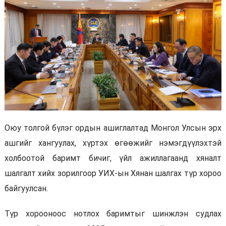
Оюу толгой бүлэг ордын ашиглалтад Монгол Улсын эрх
ашгийг хангуулах, хүртэх өгөөжийг нэмэгдүүлэхтэй
холбоотой баримт бичиг, үйл ажиллагаанд хяналт
шалгалт хийх зорилгоор УИХ-ын Хянан шалгах түр хороо
байгуулсан.
Түр хорооноос нотлох баримтыг шинжлэн судлах