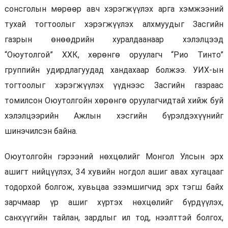
сонсголын мөрөөр авч хэрэгжүүлэх арга хэмжээний
тухай тогтоолыг хэрэгжүүлэх алхмуудыг Засгийн
газрын өнөөдрийн хуралдаанаар хэлэлцээд
“Оюутолгой” ХХК, хөрөнгө оруулагч “Рио Тинто”
группийн удирдлагуудад хандахаар болжээ. УИХ-ын
тогтоолыг хэрэгжүүлэх үүднээс Засгийн газраас
томилсон Оюутолгойн хөрөнгө оруулагчидтай хийж буй
хэлэлцээрийн Ажлын хэсгийн бүрэлдэхүүнийг
шинэчилсэн байна.
Оюутолгойн гэрээний нөхцөлийг Монгол Улсын эрх
ашигт нийцүүлэх, 34 хувийн ногдол ашиг авах хугацааг
тодорхой болгож, хувьцаа эзэмшигчид эрх тэгш байх
зарчмаар үр ашиг хүртэх нөхцөлийг бүрдүүлэх,
санхүүгийн тайлан, зардлыг ил тод, нээлттэй болгох,