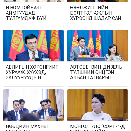
Н.НОМТОЙБАЯР:
ӨВӨЛЖИЛТИЙН
АЙМГУУДАД
БЭЛТГЭЛ АЖЛЫН
ТУЛГАМДАЖ БУЙ
ХҮРЭЭНД ШАДАР САЙД
АСУУДЛУУДЫГ 7
Н.НОМТОЙБАЯР
ХОНОГ БҮР ЗАСГИЙН
ДОРНОГОВЬ АЙМАГТ
ГАЗРЫН ХУРАЛДААНД
АЖИЛЛАВ
ТАНИЛЦУУЛЖ,
ШИЙДВЭРЛҮҮЛНЭ
АВЛИГЫН ХӨРӨНГИЙГ
АВТОБЕНЗИН, ДИЗЕЛЬ
ХУРААЖ, ХҮҮХЭД,
ТҮЛШНИЙ ОНЦГОЙ
ЗАЛУУЧУУДЫН
АЛБАН ТАТВАРЫГ
ХӨГЖЛИЙН САНД
ТЭГЛЭЛЭЭ
ТӨВЛӨРҮҮЛЖ,
ЗАРЦУУЛАХ ТУХАЙ
ХУУЛИЙН ТӨСЛИЙГ
БОЛОВСРУУЛЖ БАЙНА
НӨӨЦИЙН МАХНЫ
МОНГОЛ УЛС “COP17”-Д