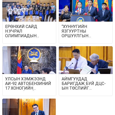
БУУРУУЛАХ ГОЛ
ХӨШҮҮРЭГ
ЕРӨНХИЙ САЙД
“ХҮННҮГИЙН
Н.УЧРАЛ
ЯЗГУУРТНЫ
ОЛИМПИАДЫН
ОРШУУЛГЫН
ХҮРЭЭНД ГАРСАН
ДУРСГАЛТ ГАЗРУУД”-
ЗАРДЛЫГ
ЫГ ДЭЛХИЙН СОЁЛЫН
ШИЙДВЭРЛЭЖ
ӨВД БҮРТГҮҮЛЛЭЭ
ӨГӨХӨӨР БОЛОВ
УЛСЫН ХЭМЖЭЭНД
АЙМГУУДАД
АИ-92 АВТОБЕНЗИНИЙ
БАРИГДАЖ БУЙ ДЦС-
17 ХОНОГИЙН
ЫН ТӨСЛИЙГ
НӨӨЦТЭЙ БАЙНА
ҮРГЭЛЖЛҮҮЛЭХ
ЧИГЛЭЛ ӨГЛӨӨ