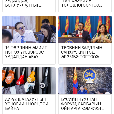
ХУДАЛДАА,
“ТАЛ ХЭЭРИЙН
БОРЛУУЛАЛТЫГ
ТӨЛӨВЛӨГӨӨ”-ГӨӨ
НЭЭЛТТЭЙ ИЛ ТОД
ТАНИЛЦУУЛНА
БОЛГОНО
16 ТӨРЛИЙН ЭМИЙГ
ТӨСВИЙН ЗАРДЛЫН
НЭГ ЭХ ҮҮСВЭРЭЭС
САНХҮҮЖИЛТЭД
ХУДАЛДАН АВАХ
ЭРЭМБЭ ТОГТООЖ,
ЖУРАМ БАТАЛЛАА
ТӨСВИЙН ХЭМНЭЛТ,
МӨНГӨН ХӨРӨНГИЙН
ЗОХИЦУУЛАЛТ ХИЙХ
ТОГТООЛ БАТЛАВ
АИ-92 ШАТАХУУНЫ 11
БҮСИЙН ЧУУЛГАН,
ХОНОГИЙН НӨӨЦТЭЙ
ФОРУМ, САЛБАРЫН
БАЙНА
ОЙН АРГА ХЭМЖЭЭГ
ЦУЦАЛНА