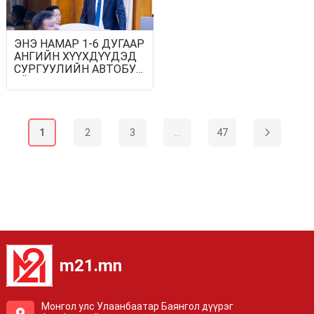
ЭНЭ НАМАР 1-6 ДУГААР
АНГИЙН ХҮҮХДҮҮДЭД
СУРГУУЛИЙН АВТОБУС
ҮЙЛЧИЛНЭ
1
2
3
...
47
m21.mn
Монгол улс Улаанбаатар Баянгол дүүрэг