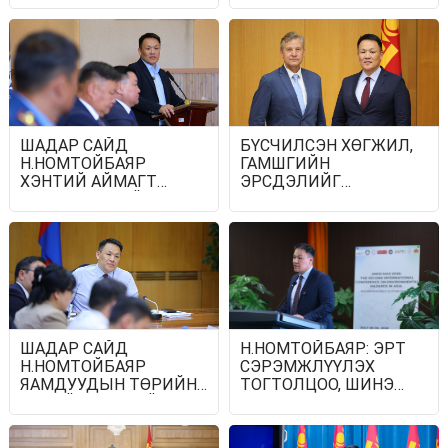
ШАДАР САЙД
БҮСЧИЛСЭН ХӨГЖИЛ,
Н.НОМТОЙБАЯР
ГАМШГИЙН
ХЭНТИЙ АЙМАГТ
ЭРСДЭЛИЙГ
АЖИЛЛАЖ БАЙНА
БУУРУУЛАХ
ЧИГЛЭЛЭЭР НҮБ-ТАЙ
ХАМТЫН
АЖИЛЛАГААГАА
ӨРГӨЖҮҮЛЭХЭЭР
САНАЛ СОЛИЛЦОВ
ШАДАР САЙД
Н.НОМТОЙБАЯР: ЭРТ
Н.НОМТОЙБАЯР
СЭРЭМЖЛҮҮЛЭХ
ЯАМДУУДЫН ТӨРИЙН
ТОГТОЛЦОО, ШИНЭ
НАРИЙН БИЧГИЙН
ТЕХНОЛОГИ
ДАРГА НАРТАЙ
ГАМШГИЙН
ШУУРХАЙ ХУРАЛДЛАА
ЭРСДЭЛИЙГ