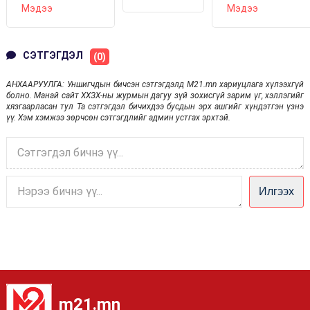
ААН-ҮҮДИЙН
ХЭРЭГСЭЛД
Мэдээ
Мэдээ
ОРОЛЦОХ
ДАНСЫГ
ӨНӨӨДӨР
ЗОХИЦУУЛАЛТАД
БИТҮҮМЖЛЭХГҮЙ
ШАТАХУУН
ХАМААРАХГҮЙ
ӨГНӨ
ТЭЭВРИЙН
ХЭРЭГСЛҮҮД
СЭТГЭГДЭЛ
(0)
АНХААРУУЛГА: Уншигчдын бичсэн сэтгэгдэлд M21.mn хариуцлага хүлээхгүй
болно. Манай сайт ХХЗХ-ны журмын дагуу зүй зохисгүй зарим үг, хэллэгийг
хязгаарласан тул Та сэтгэгдэл бичихдээ бусдын эрх ашгийг хүндэтгэн үзнэ
үү. Хэм хэмжээ зөрчсөн сэтгэгдлийг админ устгах эрхтэй.
Илгээх
m21.mn