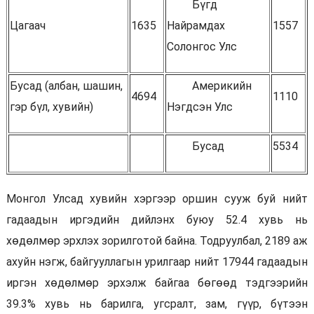
Бүгд
Цагаач
1635
Найрамдах
1557
Солонгос Улс
Бусад (албан, шашин,
Америкийн
4694
1110
гэр бүл, хувийн)
Нэгдсэн Улс
Бусад
5534
Монгол Улсад хувийн хэргээр оршин сууж буй нийт
гадаадын иргэдийн дийлэнх буюу 52.4 хувь нь
хөдөлмөр эрхлэх зорилготой байна. Тодруулбал, 2189 аж
ахуйн нэгж, байгууллагын урилгаар нийт 17944 гадаадын
иргэн хөдөлмөр эрхэлж байгаа бөгөөд тэдгээрийн
39.3% хувь нь барилга, угсралт, зам, гүүр, бүтээн