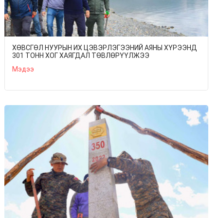
ХӨВСГӨЛ НУУРЫН ИХ ЦЭВЭРЛЭГЭЭНИЙ АЯНЫ ХҮРЭЭНД
301 ТОНН ХОГ ХАЯГДАЛ ТӨВЛӨРҮҮЛЖЭЭ
Мэдээ