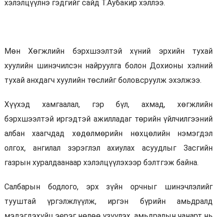
хэлэлцүүлнэ гэдгийг сайд Т.Аубакир хэллээ.
Мөн Хөгжлийн бэрхшээлтэй хүний эрхийн тухай
хуулийн шинэчилсэн найруулга болон Дохионы хэлний
тухай анхдагч хуулийн төслийг боловсруулж эхэлжээ.
Хүүхэд хамгаалал, гэр бүл, ахмад, хөгжлийн
бэрхшээлтэй иргэдтэй ажилладаг төрийн үйлчилгээний
албан хаагчдад хөдөлмөрийн нөхцөлийн нэмэгдэл
олгох, ангилал зэрэглэл ахиулах асуудлыг Засгийн
газрын хуралдаанаар хэлэлцүүлэхээр бэлтгэж байна.
Салбарын бодлого, эрх зүйн орчныг шинэчлэлийг
тууштай үргэлжлүүлж, иргэн бүрийн амьдралд
мэдэгдэхүйц эерэг нөлөө үзүүлэх, амьдралын чанарт нь