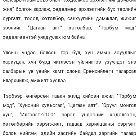
жил” болгон зарлаж, хөдөлмөр эрхлэлтийн бүх төрлийн
сургалт, төсөл, хөтөлбөр, санхүүгийн дэмжлэг, жижиг
зээлийг “Цагаан алт” хөтөлбөр, “Тэрбум мод”
хөдөлгөөнтэй уялдуулах юм байна.
Улсын үндэс болсон гэр бүл, хүн амын асуудлыг
хариуцан, хүн бүрд чиглэсэн үйлчилгээ үзүүлдэг энэ
салбарын үе үеийн хамт олонд Ерөнхийлөгч талархал
илэрхийлж, амжилт хүслээ.
Тэрбээр, өнгөрсөн таван жилд хийсэн ажил, “Тэрбум
мод”, “Хүнсний хувьсгал”, “Цагаан алт”, “Эрүүл монгол
хүн”, “Илгээлт-2100” зэрэг үндэсний хөдөлгөөн,
хөтөлбөрийн хэрэгжилт, гадаад харилцааны сэргэлт
болон нийгэм, эдийн засгийн байдал зэргийн талаар