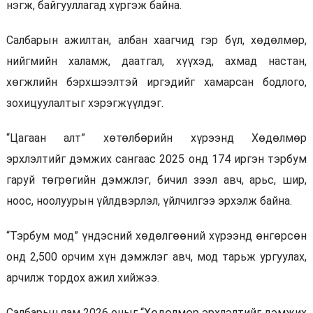
нэгж, байгууллагад хүргэж байна.
Салбарын ажилтан, албан хаагчид гэр бүл, хөдөлмөр,
нийгмийн халамж, даатгал, хүүхэд, ахмад настан,
хөгжлийн бэрхшээлтэй иргэдийг хамарсан бодлого,
зохицуулалтыг хэрэгжүүлдэг.
“Цагаан алт” хөтөлбөрийн хүрээнд Хөдөлмөр
эрхлэлтийг дэмжих сангаас 2025 онд 174 иргэн тэрбум
гаруй төгрөгийн дэмжлэг, бичил зээл авч, арьс, шир,
ноос, ноолуурын үйлдвэрлэл, үйлчилгээ эрхэлж байна.
“Тэрбум мод” үндэсний хөдөлгөөний хүрээнд өнгөрсөн
онд 2,500 орчим хүн дэмжлэг авч, мод тарьж ургуулах,
арчилж тордох ажил хийжээ.
Салбарын яам 2026 оныг “Хөдөлмөр эрхлэлтийг дэмжих