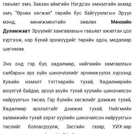
гавьяат эмч, Завхан аймгийн Нэгдсэн эмнэлгийн ахмад
эмч, “Өрнөх хөгжил” төрийн бус байгууллагын Эрүүл
мэнд, менежментийн зөвлөх
Мөнхийн
Дуламжавт
Эрүүлийг хамгаалахын гавьяат ажилтан цол
хүртээж, нэр бүхий эрхмүүдийг төрийн одон, медалиар
шагналаа.
Энэ онд гэр бүл, хөдөлмөр, нийгмийн хамгааллын
салбарын эрх зүйн шинэчлэлийг эрчимжүүлэх хүрээнд
Хувийн нэмэлт тэтгэврийн тухай, Хөдөлмөрийн
аюулгүй байдал, эрүүл ахуйн тухай хуулийн шинэчилсэн
найруулгын төсөл, Гэр бүлийн хөгжлийг дэмжих тухай,
Хөдөлмөр эрхлэлтийг дэмжих тухай, Нийгмийн
халамжийн тухай зэрэг хуулийн шинэчилсэн найруулгын
төслийг боловсруулж, Засгийн газар, УИХ-аар