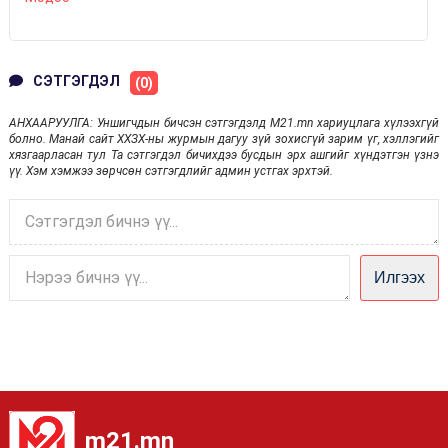
СЭТГЭГДЭЛ
(0)
АНХААРУУЛГА: Уншигчдын бичсэн сэтгэгдэлд M21.mn хариуцлага хүлээхгүй
болно. Манай сайт ХХЗХ-ны журмын дагуу зүй зохисгүй зарим үг, хэллэгийг
хязгаарласан тул Та сэтгэгдэл бичихдээ бусдын эрх ашгийг хүндэтгэн үзнэ
үү. Хэм хэмжээ зөрчсөн сэтгэгдлийг админ устгах эрхтэй.
Илгээх
m21.mn