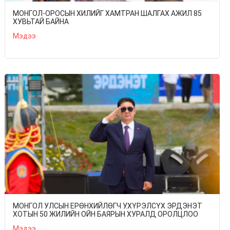
МОНГОЛ-ОРОСЫН ХИЛИЙГ ХАМТРАН ШАЛГАХ АЖИЛ 85
ХУВЬТАЙ БАЙНА
Мэдээ
МОНГОЛ УЛСЫН ЕРӨНХИЙЛӨГЧ У.ХҮРЭЛСҮХ ЭРДЭНЭТ
ХОТЫН 50 ЖИЛИЙН ОЙН БАЯРЫН ХУРАЛД ОРОЛЦЛОО
Мэдээ