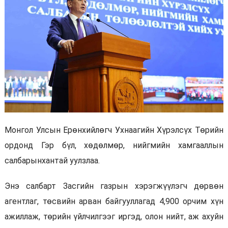
Монгол Улсын Ерөнхийлөгч Ухнаагийн Хүрэлсүх Төрийн
ордонд Гэр бүл, хөдөлмөр, нийгмийн хамгааллын
салбарынхантай уулзлаа.
Энэ салбарт Засгийн газрын хэрэгжүүлэгч дөрвөн
агентлаг, төсвийн арван байгууллагад 4,900 орчим хүн
ажиллаж, төрийн үйлчилгээг иргэд, олон нийт, аж ахуйн