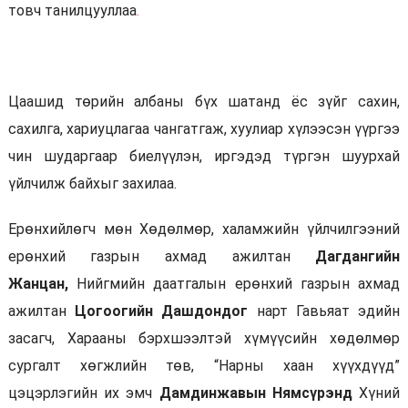
товч танилцууллаа
.
Цаашид төрийн албаны бүх шатанд ёс зүйг сахин,
сахилга, хариуцлагаа чангатгаж, хуулиар хүлээсэн үүргээ
чин шударгаар биелүүлэн, иргэдэд түргэн шуурхай
үйлчилж байхыг захилаа.
Ерөнхийлөгч мөн Хөдөлмөр, халамжийн үйлчилгээний
ерөнхий газрын ахмад ажилтан
Дагдангийн
Жанцан,
Нийгмийн даатгалын ерөнхий газрын ахмад
ажилтан
Цогоогийн Дашдондог
нарт Гавьяат эдийн
засагч, Харааны бэрхшээлтэй хүмүүсийн хөдөлмөр
сургалт хөгжлийн төв, “Нарны хаан хүүхдүүд”
цэцэрлэгийн их эмч
Дамдинжавын Нямсүрэнд
Хүний