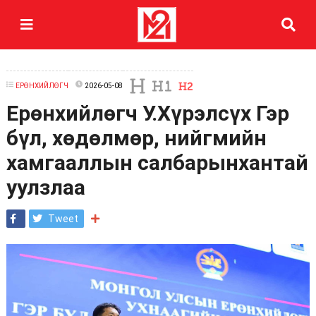
ЕРӨНХИЙЛӨГЧ
2026-05-08
Ерөнхийлөгч У.Хүрэлсүх Гэр
бүл, хөдөлмөр, нийгмийн
хамгааллын салбарынхантай
уулзлаа
Tweet