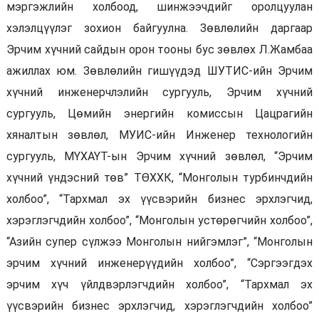
мэргэжлийн холбоод, шинжээчдийг оролцуулан
хэлэлцүүлэг зохион байгуулна. Зөвлөлийн даргаар
Эрчим хүчний сайдын орон тооны бус зөвлөх Л.Жамбаа
ажиллах юм. Зөвлөлийн гишүүдэд ШУТИС-ийн Эрчим
хүчний инженерчлэлийн сургууль, Эрчим хүчний
сургууль, Цөмийн энергийн комиссын Цацрагийн
хяналтын зөвлөл, МУИС-ийн Инженер технологийн
сургууль, МҮХАҮТ-ын Эрчим хүчний зөвлөл, “Эрчим
хүчний үндэсний төв” ТӨХХК, “Монголын турбинчдийн
холбоо”, “Тархмал эх үүсвэрийн бизнес эрхлэгчид,
хэрэглэгчдийн холбоо”, “Монголын устөрөгчийн холбоо”,
“Азийн супер сүлжээ Монголын нийгэмлэг”, “Монголын
эрчим хүчний инженерүүдийн холбоо”, “Сэргээгдэх
эрчим хүч үйлдвэрлэгчдийн холбоо”, “Тархмал эх
үүсвэрийн бизнес эрхлэгчид, хэрэглэгчдийн холбоо”