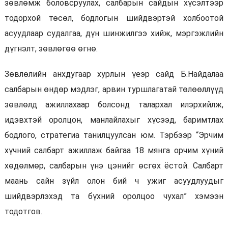
зөвлөмж боловсруулах, салбарын сайдын хүсэлтээр
тодорхой төсөл, бодлогын шийдвэртэй холбоотой
асуудлаар судалгаа, дүн шинжилгээ хийж, мэргэжлийн
дүгнэлт, зөвлөгөө өгнө.
Зөвлөлийн анхдугаар хурлын үеэр сайд Б.Найдалаа
салбарын өндөр мэдлэг, арвин туршлагатай төлөөллүүд
зөвлөлд ажиллахаар болсонд талархал илэрхийлж,
идэвхтэй оролцон, манлайлахыг хүсээд, баримтлах
бодлого, стратегиа танилцуулсан юм. Тэрбээр “Эрчим
хүчний салбарт ажиллаж байгаа 18 мянга орчим хүний
хөдөлмөр, салбарын үнэ цэнийг өсгөх ёстой. Салбарт
маань сайн зүйл олон бий ч ужиг асуудлуудыг
шийдвэрлэхэд та бүхний оролцоо чухал” хэмээн
тодотгов.