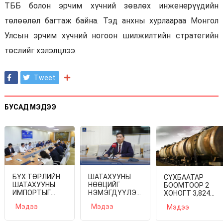
ТББ болон эрчим хүчний зөвлөх инженерүүдийн
төлөөлөл багтаж байна. Тэд анхны хурлаараа Монгол
Улсын эрчим хүчний ногоон шилжилтийн стратегийн
төслийг хэлэлцлээ.
Tweet
БУСАД МЭДЭЭ
БҮХ ТӨРЛИЙН
ШАТАХУУНЫ
СҮХБААТАР
ШАТАХУУНЫ
НӨӨЦИЙГ
БООМТООР 2
ИМПОРТЫГ
НЭМЭГДҮҮЛЭХ,
ХОНОГТ 3,824
ШУУРХАЙ
ДОГОЛДЛЫГ
ТОНН АИ-92
Мэдээ
Мэдээ
Мэдээ
ТЭЭВЭРЛЭХЭД
АРИЛГАХАД
АВТОБЕНЗИН
ГХЯ, ЗТЯ, БХЯ
АНХААРЧ
ИМПОРТОЛЖЭЭ