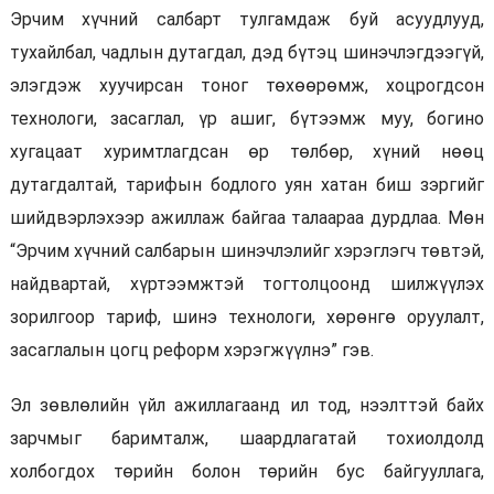
Эрчим хүчний салбарт тулгамдаж буй асуудлууд,
тухайлбал, чадлын дутагдал, дэд бүтэц шинэчлэгдээгүй,
элэгдэж хуучирсан тоног төхөөрөмж, хоцрогдсон
технологи, засаглал, үр ашиг, бүтээмж муу, богино
хугацаат хуримтлагдсан өр төлбөр, хүний нөөц
дутагдалтай, тарифын бодлого уян хатан биш зэргийг
шийдвэрлэхээр ажиллаж байгаа талаараа дурдлаа. Мөн
“Эрчим хүчний салбарын шинэчлэлийг хэрэглэгч төвтэй,
найдвартай, хүртээмжтэй тогтолцоонд шилжүүлэх
зорилгоор тариф, шинэ технологи, хөрөнгө оруулалт,
засаглалын цогц реформ хэрэгжүүлнэ” гэв.
Эл зөвлөлийн үйл ажиллагаанд ил тод, нээлттэй байх
зарчмыг баримталж, шаардлагатай тохиолдолд
холбогдох төрийн болон төрийн бус байгууллага,