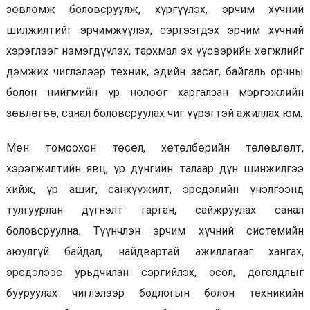
зөвлөмж боловсруулж, хүргүүлэх, эрчим хүчний
шилжилтийг эрчимжүүлэх, сэргээгдэх эрчим хүчний
хэрэглээг нэмэгдүүлэх, тархмал эх үүсвэрийн хөгжлийг
дэмжих чиглэлээр техник, эдийн засаг, байгаль орчны
болон нийгмийн үр нөлөөг харгалзан мэргэжлийн
зөвлөгөө, санал боловсруулах чиг үүрэгтэй ажиллах юм.
Мөн томоохон төсөл, хөтөлбөрийн төлөвлөлт,
хэрэгжилтийн явц, үр дүнгийн талаар дүн шинжилгээ
хийж, үр ашиг, санхүүжилт, эрсдэлийн үнэлгээнд
тулгуурлан дүгнэлт гарган, сайжруулах санал
боловсруулна. Түүнчлэн эрчим хүчний системийн
аюулгүй байдал, найдвартай ажиллагааг хангах,
эрсдэлээс урьдчилан сэргийлэх, осол, доголдлыг
бууруулах чиглэлээр бодлогын болон техникийн