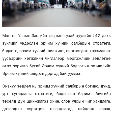
Монгол Улсын Засгийн газрын тухай хуулийн 24.2 дахь
зүйлийг үндэслэн эрчим хүчний салбарын стратеги,
бодлого, эрчим хүчний шилжилт, сэргээгдэх, тархмал эх
үүсвэрийн хөгжлийн чиглэлээр мэргэжлийн зөвлөгөө
өгөх зорилго бүхий Эрчим хүчний бодлогын зөвлөлийг
Эрчим хүчний сайдын дэргэд байгууллаа.
Энэхүү зөвлөл нь эрчим хүчний салбарын богино, дунд,
урт хугацааны стратеги, бодлогын баримт бичгийн
төсөлд дүн шинжилгээ хийн, олон улсын чиг хандлага,
дотоодын хэрэгцээ шаардлагад нийцсэн санал,