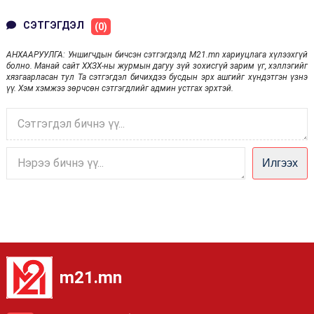
ХАМТРАН
БАЙНА
АЖИЛЛАНА
СЭТГЭГДЭЛ
(0)
АНХААРУУЛГА: Уншигчдын бичсэн сэтгэгдэлд M21.mn хариуцлага хүлээхгүй
болно. Манай сайт ХХЗХ-ны журмын дагуу зүй зохисгүй зарим үг, хэллэгийг
хязгаарласан тул Та сэтгэгдэл бичихдээ бусдын эрх ашгийг хүндэтгэн үзнэ
үү. Хэм хэмжээ зөрчсөн сэтгэгдлийг админ устгах эрхтэй.
Илгээх
m21.mn