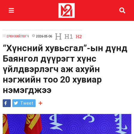
ЕРӨНХИЙЛӨГЧ
2026-05-06
“Хүнсний хувьсгал”-ын дүнд
Баянгол дүүрэгт хүнс
үйлдвэрлэгч аж ахуйн
нэгжийн тоо 20 хувиар
нэмэгджээ
Tweet