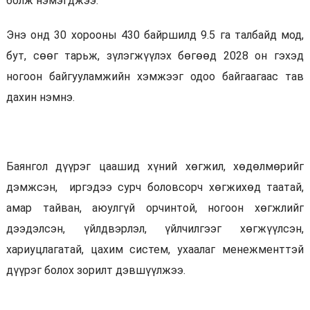
болж нэмэгджээ.
Энэ онд 30 хорооны 430 байршилд 9.5 га талбайд мод,
бут, сөөг тарьж, зүлэгжүүлэх бөгөөд 2028 он гэхэд
ногоон байгууламжийн хэмжээг одоо байгаагаас тав
дахин нэмнэ.
Баянгол дүүрэг цаашид хүний хөгжил, хөдөлмөрийг
дэмжсэн, иргэдээ сурч боловсорч хөгжихөд таатай,
амар тайван, аюулгүй орчинтой, ногоон хөгжлийг
дээдэлсэн, үйлдвэрлэл, үйлчилгээг хөгжүүлсэн,
хариуцлагатай, цахим систем, ухаалаг менежменттэй
дүүрэг болох зорилт дэвшүүлжээ.