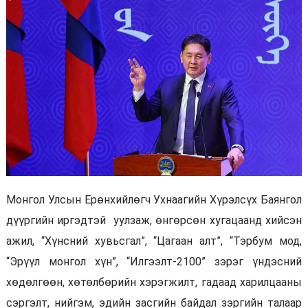
Монгол Улсын Ерөнхийлөгч Ухнаагийн Хүрэлсүх Баянгол
дүүргийн иргэдтэй уулзаж, өнгөрсөн хугацаанд хийсэн
ажил, “Хүнсний хувьсгал”, “Цагаан алт”, “Тэрбум мод,
“Эрүүл монгол хүн”, “Илгээлт-2100” зэрэг үндэсний
хөдөлгөөн, хөтөлбөрийн хэрэгжилт, гадаад харилцааны
сэргэлт, нийгэм, эдийн засгийн байдал зэргийн талаар