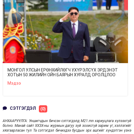
МОНГОЛ УЛСЫН ЕРӨНХИЙЛӨГЧ У.ХҮРЭЛСҮХ ЭРДЭНЭТ
ХОТЫН 50 ЖИЛИЙН ОЙН БАЯРЫН ХУРАЛД ОРОЛЦЛОО
Мэдээ
СЭТГЭГДЭЛ
(0)
АНХААРУУЛГА: Уншигчдын бичсэн сэтгэгдэлд M21.mn хариуцлага хүлээхгүй
болно. Манай сайт ХХЗХ-ны журмын дагуу зүй зохисгүй зарим үг, хэллэгийг
хязгаарласан тул Та сэтгэгдэл бичихдээ бусдын эрх ашгийг хүндэтгэн үзнэ