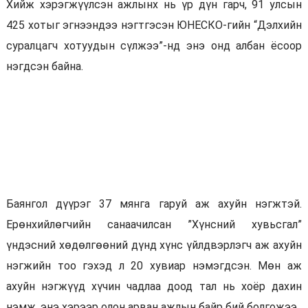
Хийж хэрэгжүүлсэн ажлынх нь үр дүн гарч, 91 улсын
425 хотыг эгнээндээ нэгтгэсэн ЮНЕСКО-гийн “Дэлхийн
суралцагч хотуудын сүлжээ”-нд энэ онд албан ёсоор
нэгдсэн байна.
Баянгол дүүрэг 37 мянга гаруй аж ахуйн нэгжтэй.
Ерөнхийлөгчийн санаачилсан ”Хүнсний хувьсгал”
үндэсний хөдөлгөөний дүнд хүнс үйлдвэрлэгч аж ахуйн
нэгжийн тоо гэхэд л 20 хувиар нэмэгдсэн. Мөн аж
ахуйн нэгжүүд хүчин чадлаа доод тал нь хоёр дахин
нэмж, энэ хэрээр олон арван ажлын байр бий болгожээ.