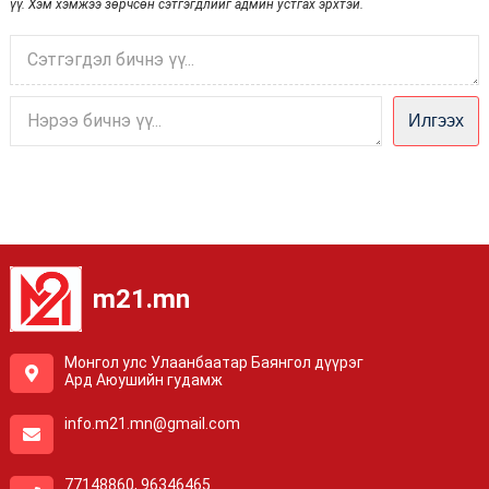
үү. Хэм хэмжээ зөрчсөн сэтгэгдлийг админ устгах эрхтэй.
Илгээх
m21.mn
Монгол улс Улаанбаатар Баянгол дүүрэг
Ард Аюушийн гудамж
info.m21.mn@gmail.com
77148860, 96346465