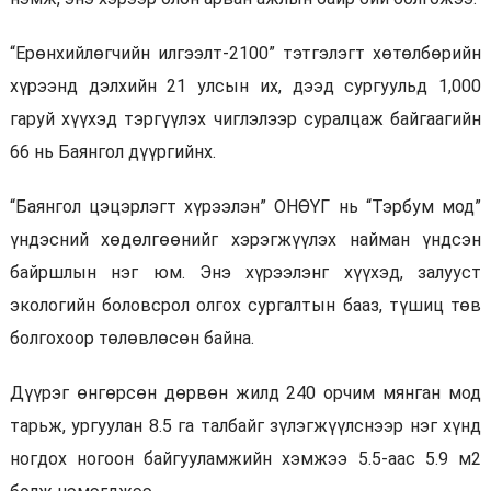
“Ерөнхийлөгчийн илгээлт-2100” тэтгэлэгт хөтөлбөрийн
хүрээнд дэлхийн 21 улсын их, дээд сургуульд 1,000
гаруй хүүхэд тэргүүлэх чиглэлээр суралцаж байгаагийн
66 нь Баянгол дүүргийнх.
“Баянгол цэцэрлэгт хүрээлэн” ОНӨҮГ нь “Тэрбум мод”
үндэсний хөдөлгөөнийг хэрэгжүүлэх найман үндсэн
байршлын нэг юм. Энэ хүрээлэнг хүүхэд, залууст
экологийн боловсрол олгох сургалтын бааз, түшиц төв
болгохоор төлөвлөсөн байна.
Дүүрэг өнгөрсөн дөрвөн жилд 240 орчим мянган мод
тарьж, ургуулан 8.5 га талбайг зүлэгжүүлснээр нэг хүнд
ногдох ногоон байгууламжийн хэмжээ 5.5-аас 5.9 м2