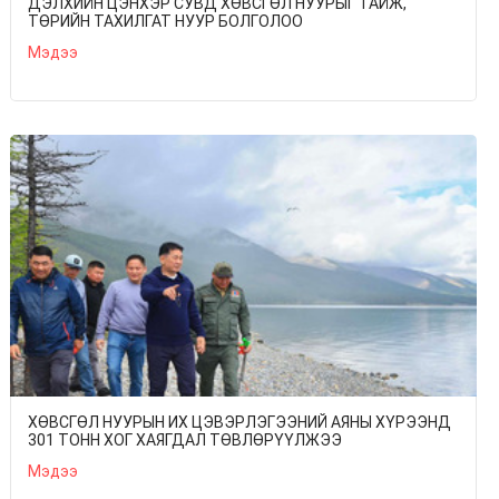
ДЭЛХИЙН ЦЭНХЭР СУВД ХӨВСГӨЛ НУУРЫГ ТАЙЖ,
ТӨРИЙН ТАХИЛГАТ НУУР БОЛГОЛОО
Мэдээ
ХӨВСГӨЛ НУУРЫН ИХ ЦЭВЭРЛЭГЭЭНИЙ АЯНЫ ХҮРЭЭНД
301 ТОНН ХОГ ХАЯГДАЛ ТӨВЛӨРҮҮЛЖЭЭ
Мэдээ