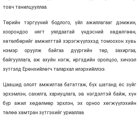
товч танилцууллаа.
Төрийн тэргүүний бодлого, үйл ажиллагааг дэмжин,
хоорондоо нягт уялдаатай үндэсний хөдөлгөөн,
хөтөлбөрийг амжилттай хэрэгжүүлэхэд томоохон хувь
нэмэр оруулж байгаа дүүргийн төр, захиргаа,
байгууллага, аж ахуйн нэгж, иргэдийн оролцоо, хичээл
зүтгэлд Ерөнхийлөгч талархал илэрхийллээ.
Цаашид ололт амжилтаа бататгаж, бүх шатанд ёс зүйг
эрхэмлэн, сахилга, хариуцлага, эв нэгдэлтэй байж, хүн
бүр ажил хөдөлмөр эрхлэн, эх орноо хөгжүүлэхийн
төлөө хамтран зүтгэхийг уриаллаа.