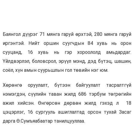
Баянгол дүүрэг 71 мянга гаруй өрхтэй, 280 мянга гаруй
иргэнтэй. Нийт оршин суугчдын 84 хувь нь орон
сууцанд, 16 хувь нь гэр хороололд амьдардаг.
Үйлдвэрлэл, боловсрол, эрүүл мэнд, дэд бүтэц, шашин,
соёл, хүн амын суурьшлын гол төвийн нэг юм.
Хөрөнгө оруулалт, бүтээн байгуулалт тасралтгүй
нэмэгдэн, сүүлийн таван жилд 686 тэрбум төгрөгийн
ажил хийсэн. Өнгөрсөн дөрвөн жилд гэхэд л 18
цэцэрлэг, 16 сургууль ашиглалтад орсон тухай Засаг
дарга Ө.Сумъяабаатар танилцууллаа.