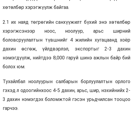
хөтөлбөр хэрэгжүүлж байгаа.
2.1 их наяд төгрөгийн санхүүжилт бүхий энэ хөтөлбөр
хэрэгжсэнээр ноос, ноолуур, арьс ширний
боловсруулалтын түвшнийг 4 жилийн хугацаанд хоёр
дахин өсгөж, үйлдвэрлэл, экспортыг 2-3 дахин
нэмэгдүүлж, нийтдээ 8,000 гаруй шинэ ажлын байр бий
болох юм.
Тухайлбал ноолуурын салбарын борлуулалтын орлого
гэхэд л одоогийнхоос 4-5 дахин, арьс, шир, нэхийнийх 2-
3 дахин нэмэгдэх боломжтой гэсэн урьдчилсан тооцоо
гарчээ.