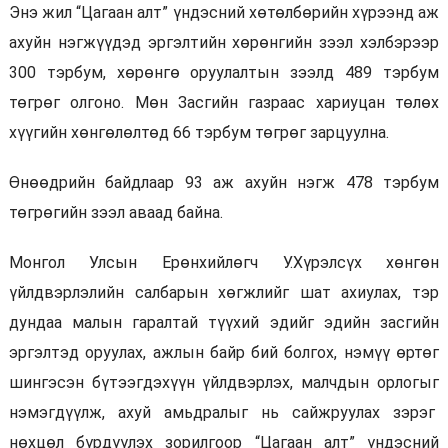
Энэ жил “Цагаан алт” үндэсний хөтөлбөрийн хүрээнд аж
ахуйн нэгжүүдэд эргэлтийн хөрөнгийн зээл хэлбэрээр
300 тэрбум, хөрөнгө оруулалтын зээлд 489 тэрбум
төгрөг олгоно. Мөн Засгийн газраас хариуцан төлөх
хүүгийн хөнгөлөлтөд 66 тэрбум төгрөг зарцуулна.
Өнөөдрийн байдлаар 93 аж ахуйн нэгж 478 тэрбум
төгрөгийн зээл аваад байна.
Монгол Улсын Ерөнхийлөгч У.Хүрэлсүх хөнгөн
үйлдвэрлэлийн салбарын хөгжлийг шат ахиулах, тэр
дундаа малын гаралтай түүхий эдийг эдийн засгийн
эргэлтэд оруулах, ажлын байр бий болгох, нэмүү өртөг
шингэсэн бүтээгдэхүүн үйлдвэрлэх, малчдын орлогыг
нэмэгдүүлж, ахуй амьдралыг нь сайжруулах зэрэг
нөхцөл бүрдүүлэх зорилгоор “Цагаан алт” үндэсний