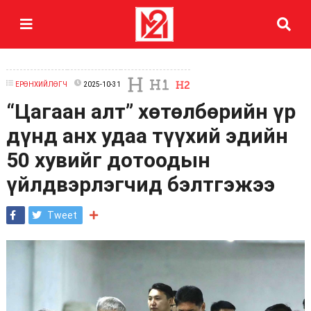
ЕРӨНХИЙЛӨГЧ
2025-10-31
“Цагаан алт” хөтөлбөрийн үр
дүнд анх удаа түүхий эдийн
50 хувийг дотоодын
үйлдвэрлэгчид бэлтгэжээ
Tweet