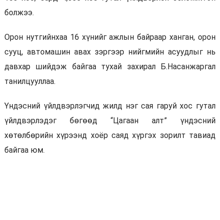
болжээ.
Орон нутгийнхаа 16 хүнийг ажлын байраар ханган, орон
сууц, автомашин авах зэргээр нийгмийн асуудлыг нь
давхар шийдэж байгаа тухай захирал Б.Насанжаргал
танилцууллаа.
Үндэсний үйлдвэрлэгчид жилд нэг сая гаруй хос гутал
үйлдвэрлэдэг бөгөөд “Цагаан алт” үндэсний
хөтөлбөрийн хүрээнд хоёр саяд хүргэх зорилт тавиад
байгаа юм.