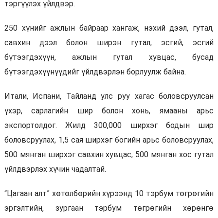
тэргүүлэх үйлдвэр.
250 хүнийг ажлын байраар хангаж, нэхий дээл, гутал,
савхин дээл болон ширэн гутал, эсгий, эсгий
бүтээгдэхүүн, ажлын гутал хувцас, бусад
бүтээгдэхүүнүүдийг үйлдвэрлэн борлуулж байна.
Итали, Испани, Тайланд улс руу хагас боловсруулсан
үхэр, сарлагийн шир болон хонь, ямааны арьс
экспортолдог. Жилд 300,000 ширхэг бодын шир
боловсруулах, 1,5 сая ширхэг богийн арьс боловсруулах,
500 мянган ширхэг савхин хувцас, 500 мянган хос гутал
үйлдвэрлэх хүчин чадалтай.
“Цагаан алт” хөтөлбөрийн хүрээнд 10 тэрбум төгрөгийн
эргэлтийн, зургаан тэрбум төгрөгийн хөрөнгө