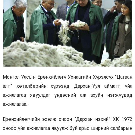
Монгол Улсын Ерөнхийлөгч Ухнаагийн Хүрэлсүх “Цагаан
алт” хөтөлбөрийн хүрээнд Дархан-Уул аймагт үйл
ажиллагаа явуулдаг үндэсний аж ахуйн нэгжүүдэд
ажиллалаа.
Ерөнхийлөгчийн эхэлж очсон “Дархан нэхий” ХК 1972
оноос үйл ажиллагаа явуулж буй арьс ширний салбарын