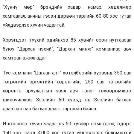
“Хүннү мөр” брэндийн хавар, намар, хөдөлмөр
хамгаалал, анчны гэсэн дөрвөн төрлийн 60-80 хос гутал
үйлдвэрлэх хүчин чадалтай.
Хэрэгцээт түүхий эдийнхээ 85 хувийг орон нутгаасаа
буюу “Дархан нэхий”, “Дархан минж” компаниас авч
хамтран ажилладаг.
Тус компани “Цагаан алт” хөтөлбөрийн хүрээнд 350 сая
төгрөгийн эргэлтийн хөрөнгийн, 250 сая төгрөгийн
хөрөнгө оруулалтын зээл авч тоног төхөөрөмжөө
шинэчилжээ. Зээлийн 60 хувьд нь Зээлийн батлан
даалтын сан батлан даалт гаргасан байна.
Ингэснээр хүчин чадал нь 50 хувиар нэмэгдэж, өдөрт
150 хос, сард 4,000 хос гутал үйлдвэрлэх боломжтой