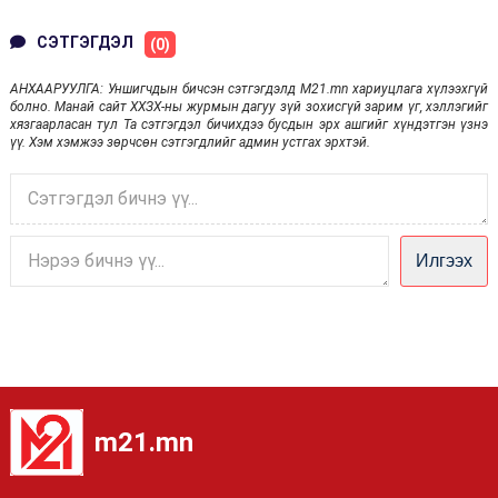
СЭТГЭГДЭЛ
(0)
АНХААРУУЛГА: Уншигчдын бичсэн сэтгэгдэлд M21.mn хариуцлага хүлээхгүй
болно. Манай сайт ХХЗХ-ны журмын дагуу зүй зохисгүй зарим үг, хэллэгийг
хязгаарласан тул Та сэтгэгдэл бичихдээ бусдын эрх ашгийг хүндэтгэн үзнэ
үү. Хэм хэмжээ зөрчсөн сэтгэгдлийг админ устгах эрхтэй.
Илгээх
m21.mn