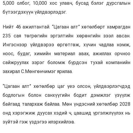
5,000 олбог, 10,000 хос улавч, бусад бэлэг дурсгалын
бүтээгдэхүүн үйлдвэрлэдэг.
Нийт 46 ажилтантай. “Цагаан алт” хөтөлбөрт хамрагдан
235 сая төгрөгийн эргэлтийн хөрөнгийн зээл авсан.
Ингэснээр үйлдвэрээ өргөтгөж, хүчин чадлаа нэмж,
ноос, будаг, химийн материал авах, ажиллах орчноо
сайжруулах зэрэг боломж бүрдсэн тухай компанийн
захирал С.Мөнгөнчимэг ярилаа.
“Цагаан алт” хөтөлбөр цаг үеэ олсон, үйлдвэрлэгчдэд
бодлогын болон санхүүгийн бодит дэмжлэг үзүүлж
байгаад талархаж байлаа. Мөн үндэсний хөтөлбөр 2028
онд хэрэгжиж дуусах хэдий ч, цаашид үргэлжлүүлэх нь
зүйтэй гэж үздэгээ илэрхийлэв.