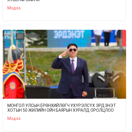
Мэдээ
МОНГОЛ УЛСЫН ЕРӨНХИЙЛӨГЧ У.ХҮРЭЛСҮХ ЭРДЭНЭТ
ХОТЫН 50 ЖИЛИЙН ОЙН БАЯРЫН ХУРАЛД ОРОЛЦЛОО
Мэдээ