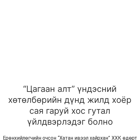
“Цагаан алт” үндэсний
хөтөлбөрийн дүнд жилд хоёр
сая гаруй хос гутал
үйлдвэрлэдэг болно
Ерөнхийлөгчийн очсон “Хатан ивээл хайрхан” ХХК өдөрт