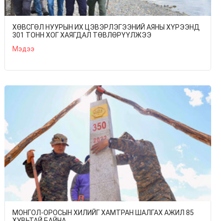
ХӨВСГӨЛ НУУРЫН ИХ ЦЭВЭРЛЭГЭЭНИЙ АЯНЫ ХҮРЭЭНД
301 ТОНН ХОГ ХАЯГДАЛ ТӨВЛӨРҮҮЛЖЭЭ
Мэдээ
МОНГОЛ-ОРОСЫН ХИЛИЙГ ХАМТРАН ШАЛГАХ АЖИЛ 85
ХУВЬТАЙ БАЙНА